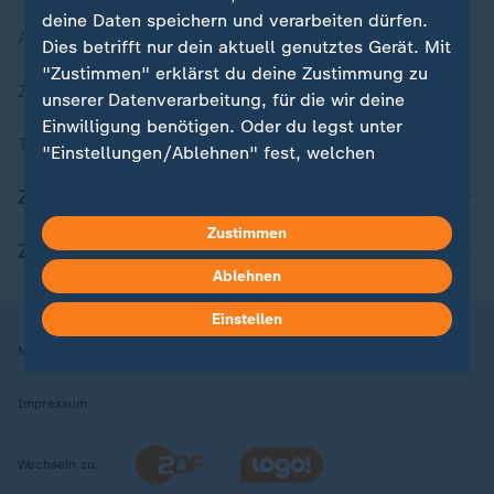
deine Daten speichern und verarbeiten dürfen.
Aktuelle Sendungs-Videos
Dies betrifft nur dein aktuell genutztes Gerät. Mit
"Zustimmen" erklärst du deine Zustimmung zu
ZDFheute Stories
unserer Datenverarbeitung, für die wir deine
Einwilligung benötigen. Oder du legst unter
Themen im Überblick
"Einstellungen/Ablehnen" fest, welchen
Zwecken du deine Zustimmung gibst und
ZDFheute Update
welchen nicht. Deine Datenschutzeinstellungen
kannst du jederzeit mit Wirkung für die Zukunft
Zustimmen
ZDFheute Apps
in deinen Einstellungen widerrufen oder ändern.
Ablehnen
Hier findest du das Impressum.
Einstellen
Weitere Informationen findest du in unserer
Nutzungsbedingungen
Datenschutz
Datenschutzeinstellungen
Datenschutzerklärung.
Impressum
Wechseln zu: