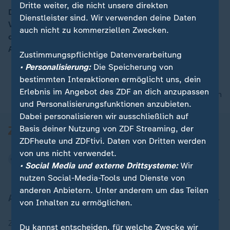
Dritte weiter, die nicht unsere direkten
Die beiden norditalienischen Regionen Lombardei und
Dienstleister sind. Wir verwenden deine Daten
Venetien haben in Referenden für mehr Autonomie von
00:05
auch nicht zu kommerziellen Zwecken.
der Zentralregierung in Rom gestimmt. Die
Abstimmungen sind aber nicht bindend.
Zustimmungspflichtige Datenverarbeitung
• Personalisierung:
Die Speicherung von
bestimmten Interaktionen ermöglicht uns, dein
Erlebnis im Angebot des ZDF an dich anzupassen
nach oben
und Personalisierungsfunktionen anzubieten.
Dabei personalisieren wir ausschließlich auf
Basis deiner Nutzung von ZDF Streaming, der
ZDFheute und ZDFtivi. Daten von Dritten werden
von uns nicht verwendet.
• Social Media und externe Drittsysteme:
Wir
nutzen Social-Media-Tools und Dienste von
anderen Anbietern. Unter anderem um das Teilen
Aktuell bei ZDFheute
von Inhalten zu ermöglichen.
Zuletzt veröffentlicht
Du kannst entscheiden, für welche Zwecke wir