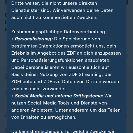
Dritte weiter, die nicht unsere direkten
Dienstleister sind. Wir verwenden deine Daten
Bei einer nicht genehmigten Demonstration gegen
auch nicht zu kommerziellen Zwecken.
00:05
Putin hat die Polizei den oppositionellen Alexey
Nawalny in Gewahrsam genommen.
Zustimmungspflichtige Datenverarbeitung
• Personalisierung:
Die Speicherung von
bestimmten Interaktionen ermöglicht uns, dein
Erlebnis im Angebot des ZDF an dich anzupassen
nach oben
und Personalisierungsfunktionen anzubieten.
Dabei personalisieren wir ausschließlich auf
Basis deiner Nutzung von ZDF Streaming, der
ZDFheute und ZDFtivi. Daten von Dritten werden
von uns nicht verwendet.
• Social Media und externe Drittsysteme:
Wir
nutzen Social-Media-Tools und Dienste von
anderen Anbietern. Unter anderem um das Teilen
Aktuell bei ZDFheute
von Inhalten zu ermöglichen.
Zuletzt veröffentlicht
Du kannst entscheiden, für welche Zwecke wir