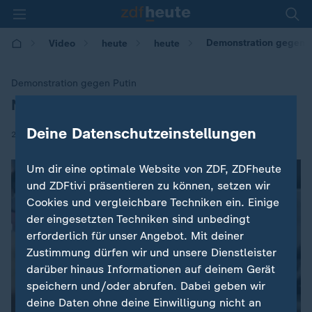
Demonstration gegen Pu
Video
heute
heute
Demonstration gegen Putin
Nawalny festgenommen
:
Deine Datenschutzeinstellungen
|
28.01.2018 | 11:30
Um dir eine optimale Website von ZDF, ZDFheute
und ZDFtivi präsentieren zu können, setzen wir
Cookies und vergleichbare Techniken ein. Einige
der eingesetzten Techniken sind unbedingt
erforderlich für unser Angebot. Mit deiner
Zustimmung dürfen wir und unsere Dienstleister
darüber hinaus Informationen auf deinem Gerät
speichern und/oder abrufen. Dabei geben wir
deine Daten ohne deine Einwilligung nicht an