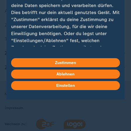
deine Daten speichern und verarbeiten dürfen.
Aktuelle Sendungs-Videos
Dies betrifft nur dein aktuell genutztes Gerät. Mit
"Zustimmen" erklärst du deine Zustimmung zu
ZDFheute Stories
unserer Datenverarbeitung, für die wir deine
Einwilligung benötigen. Oder du legst unter
Themen im Überblick
"Einstellungen/Ablehnen" fest, welchen
Zwecken du deine Zustimmung gibst und
ZDFheute Update
welchen nicht. Deine Datenschutzeinstellungen
kannst du jederzeit mit Wirkung für die Zukunft
Zustimmen
ZDFheute Apps
in deinen Einstellungen widerrufen oder ändern.
Ablehnen
Hier findest du das Impressum.
Einstellen
Weitere Informationen findest du in unserer
Nutzungsbedingungen
Datenschutz
Datenschutzeinstellungen
Datenschutzerklärung.
Impressum
Wechseln zu: