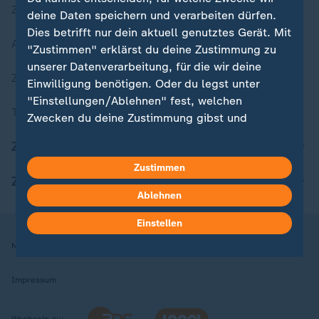
Zuletzt veröffentlicht
deine Daten speichern und verarbeiten dürfen.
Dies betrifft nur dein aktuell genutztes Gerät. Mit
Aktuelle Sendungs-Videos
"Zustimmen" erklärst du deine Zustimmung zu
unserer Datenverarbeitung, für die wir deine
ZDFheute Stories
Einwilligung benötigen. Oder du legst unter
"Einstellungen/Ablehnen" fest, welchen
Themen im Überblick
Zwecken du deine Zustimmung gibst und
welchen nicht. Deine Datenschutzeinstellungen
ZDFheute Update
kannst du jederzeit mit Wirkung für die Zukunft
Zustimmen
in deinen Einstellungen widerrufen oder ändern.
ZDFheute Apps
Ablehnen
Hier findest du das Impressum.
Weitere Informationen findest du in unserer
Einstellen
Datenschutzerklärung.
Nutzungsbedingungen
Datenschutz
Datenschutzeinstellungen
Impressum