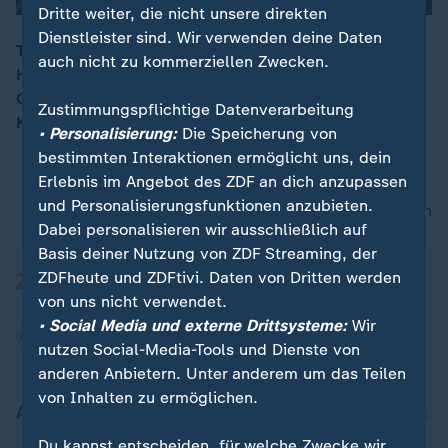
Dritte weiter, die nicht unsere direkten
Dienstleister sind. Wir verwenden deine Daten
Tausende Menschen haben in der russischen
auch nicht zu kommerziellen Zwecken.
Hauptstadt Moskau die Freilassung von politischen
00:08
Gefangenen gefordert. Mit dabei war auch Kreml-
Zustimmungspflichtige Datenverarbeitung
Kritiker Alexej Nawalny.
• Personalisierung:
Die Speicherung von
bestimmten Interaktionen ermöglicht uns, dein
Erlebnis im Angebot des ZDF an dich anzupassen
und Personalisierungsfunktionen anzubieten.
nach oben
Dabei personalisieren wir ausschließlich auf
Basis deiner Nutzung von ZDF Streaming, der
ZDFheute und ZDFtivi. Daten von Dritten werden
von uns nicht verwendet.
• Social Media und externe Drittsysteme:
Wir
nutzen Social-Media-Tools und Dienste von
anderen Anbietern. Unter anderem um das Teilen
von Inhalten zu ermöglichen.
Aktuell bei ZDFheute
Du kannst entscheiden, für welche Zwecke wir