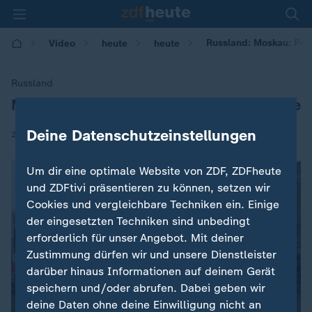
Russland: Moskau: Prot
Video
heute
heute
Russland
Moskau: Protest für politisch Gefangene
:
Deine Datenschutzeinstellungen
|
29.09.2019 | 15:37
Um dir eine optimale Website von ZDF, ZDFheute
und ZDFtivi präsentieren zu können, setzen wir
Cookies und vergleichbare Techniken ein. Einige
der eingesetzten Techniken sind unbedingt
erforderlich für unser Angebot. Mit deiner
Zustimmung dürfen wir und unsere Dienstleister
darüber hinaus Informationen auf deinem Gerät
speichern und/oder abrufen. Dabei geben wir
deine Daten ohne deine Einwilligung nicht an