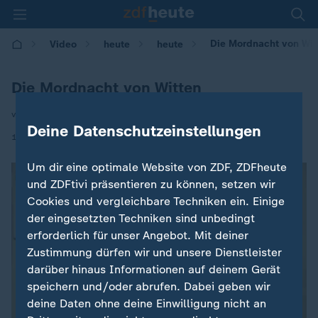
Die Mordnacht von Wit
Video
heute
heute
Die Mordnacht von Witten
von Britta Marks und Melina Rost
Deine Datenschutzeinstellungen
|
15.08.2020 | 06:00
Um dir eine optimale Website von ZDF, ZDFheute
und ZDFtivi präsentieren zu können, setzen wir
Cookies und vergleichbare Techniken ein. Einige
der eingesetzten Techniken sind unbedingt
erforderlich für unser Angebot. Mit deiner
Zustimmung dürfen wir und unsere Dienstleister
darüber hinaus Informationen auf deinem Gerät
speichern und/oder abrufen. Dabei geben wir
deine Daten ohne deine Einwilligung nicht an