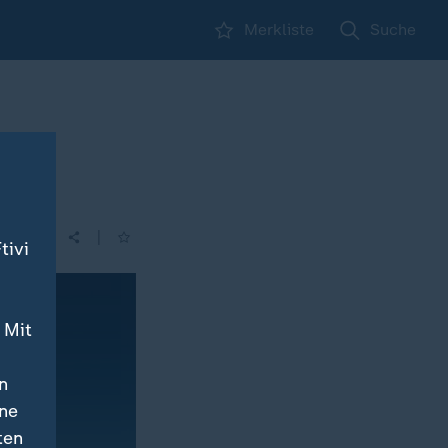
Merkliste
Suche
|
tivi
 Mit
n
ine
ten