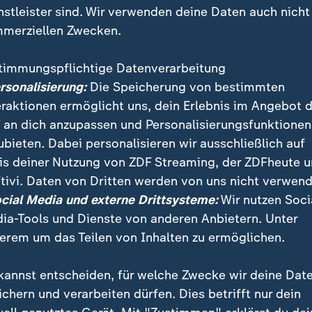
nstleister sind. Wir verwenden deine Daten auch nicht
merziellen Zwecken.
timmungspflichtige Datenverarbeitung
ersonalisierung:
Die Speicherung von bestimmten
eraktionen ermöglicht uns, dein Erlebnis im Angebot 
 an dich anzupassen und Personalisierungsfunktionen
ubieten. Dabei personalisieren wir ausschließlich auf
is deiner Nutzung von ZDF Streaming, der ZDFheute 
tivi. Daten von Dritten werden von uns nicht verwend
ekommt den Moorbrand bei Meppen nicht in den Griff
ocial Media und externe Drittsysteme:
Wir nutzen Soci
l ausgerufen. Eine Evakuierung von Gemeinden ist ni
ia-Tools und Dienste von anderen Anbietern. Unter
erem um das Teilen von Inhalten zu ermöglichen.
kannst entscheiden, für welche Zwecke wir deine Dat
ichern und verarbeiten dürfen. Dies betrifft nur dein