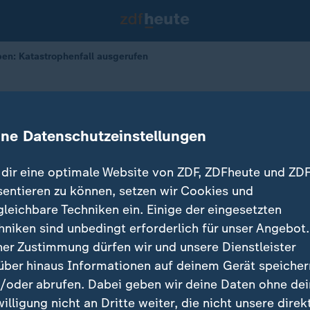
n: Katastrophenfall ausgerufen
eppen
enfall ausgerufen
ine Datenschutzeinstellungen
dir eine optimale Website von ZDF, ZDFheute und ZDF
sentieren zu können, setzen wir Cookies und
gleichbare Techniken ein. Einige der eingesetzten
hniken sind unbedingt erforderlich für unser Angebot.
ner Zustimmung dürfen wir und unsere Dienstleister
über hinaus Informationen auf deinem Gerät speicher
/oder abrufen. Dabei geben wir deine Daten ohne de
willigung nicht an Dritte weiter, die nicht unsere direk