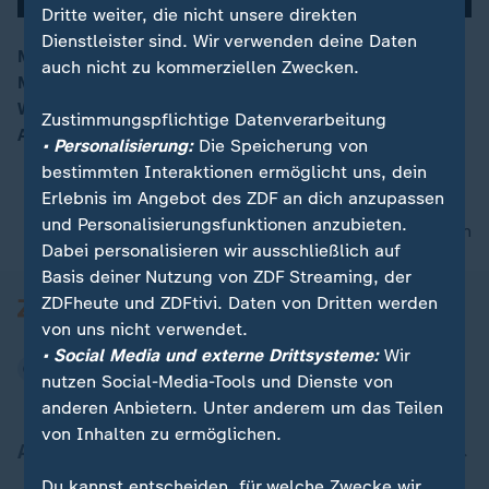
Dritte weiter, die nicht unsere direkten
Dienstleister sind. Wir verwenden deine Daten
Mit einem eindringlichen Appell hat Ex-First-Lady
auch nicht zu kommerziellen Zwecken.
Michelle Obama die US-Demokraten auf einen harten
00:16
Wahlkampf eingeschworen. Sehen Sie hier die Rede in
Zustimmungspflichtige Datenverarbeitung
Auszügen. (engl.)
• Personalisierung:
Die Speicherung von
bestimmten Interaktionen ermöglicht uns, dein
Erlebnis im Angebot des ZDF an dich anzupassen
und Personalisierungsfunktionen anzubieten.
nach oben
Dabei personalisieren wir ausschließlich auf
Basis deiner Nutzung von ZDF Streaming, der
ZDFheute und ZDFtivi. Daten von Dritten werden
von uns nicht verwendet.
• Social Media und externe Drittsysteme:
Wir
nutzen Social-Media-Tools und Dienste von
anderen Anbietern. Unter anderem um das Teilen
von Inhalten zu ermöglichen.
Aktuell bei ZDFheute
Du kannst entscheiden, für welche Zwecke wir