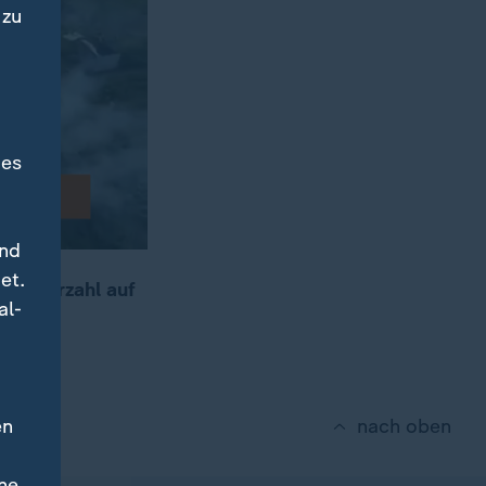
 zu
des
und
et.
e Opferzahl auf
al-
en
nach oben
ne