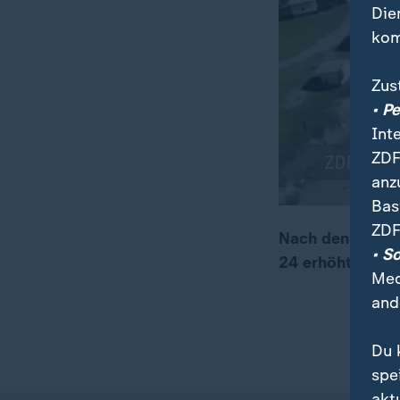
Die
kom
Zus
• P
Int
ZDF
anz
Bas
ZDF
Nach den Explos
• S
24 erhöht. Weite
00:05
00:20
Med
and
Du 
spe
akt