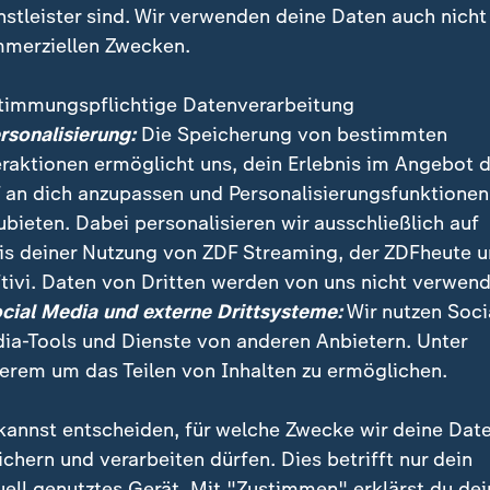
nstleister sind. Wir verwenden deine Daten auch nicht
merziellen Zwecken.
timmungspflichtige Datenverarbeitung
ersonalisierung:
Die Speicherung von bestimmten
eraktionen ermöglicht uns, dein Erlebnis im Angebot 
 an dich anzupassen und Personalisierungsfunktionen
ubieten. Dabei personalisieren wir ausschließlich auf
is deiner Nutzung von ZDF Streaming, der ZDFheute 
tivi. Daten von Dritten werden von uns nicht verwend
ionen in einer Feuerwerksfabrik in Mexiko hat sich di
ocial Media und externe Drittsysteme:
Wir nutzen Soci
re 49 wurden verletzt.
ia-Tools und Dienste von anderen Anbietern. Unter
erem um das Teilen von Inhalten zu ermöglichen.
kannst entscheiden, für welche Zwecke wir deine Dat
ichern und verarbeiten dürfen. Dies betrifft nur dein
uell genutztes Gerät. Mit "Zustimmen" erklärst du dei