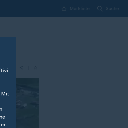
Merkliste
Suche
|
tivi
 Mit
n
ine
ten