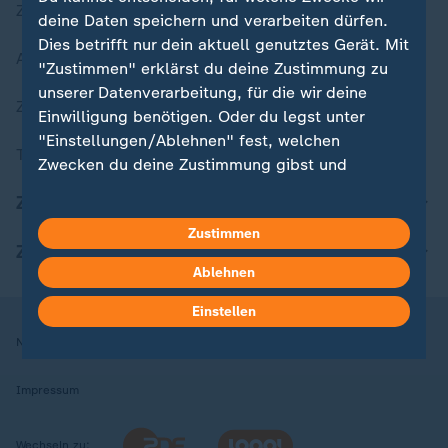
Zuletzt veröffentlicht
deine Daten speichern und verarbeiten dürfen.
Dies betrifft nur dein aktuell genutztes Gerät. Mit
Aktuelle Sendungs-Videos
"Zustimmen" erklärst du deine Zustimmung zu
unserer Datenverarbeitung, für die wir deine
ZDFheute Stories
Einwilligung benötigen. Oder du legst unter
"Einstellungen/Ablehnen" fest, welchen
Themen im Überblick
Zwecken du deine Zustimmung gibst und
welchen nicht. Deine Datenschutzeinstellungen
ZDFheute Update
kannst du jederzeit mit Wirkung für die Zukunft
Zustimmen
in deinen Einstellungen widerrufen oder ändern.
ZDFheute Apps
Ablehnen
Hier findest du das Impressum.
Weitere Informationen findest du in unserer
Einstellen
Datenschutzerklärung.
Nutzungsbedingungen
Datenschutz
Datenschutzeinstellungen
Impressum
Wechseln zu: