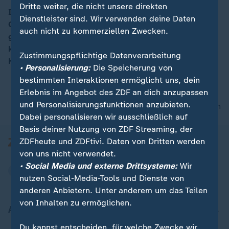
Dritte weiter, die nicht unsere direkten
In Mexiko sind bei blutigen Bandenkämpfen in einem
Dienstleister sind. Wir verwenden deine Daten
Gefängnis in Acapulco 28 Häftlinge ums Leben
00:05
auch nicht zu kommerziellen Zwecken.
gekommen, drei wurden verletzt. Erst nach Stunden
konnten Soldaten und Polizisten die Lage unter
Zustimmungspflichtige Datenverarbeitung
Kontrolle bringen.
• Personalisierung:
Die Speicherung von
bestimmten Interaktionen ermöglicht uns, dein
Erlebnis im Angebot des ZDF an dich anzupassen
und Personalisierungsfunktionen anzubieten.
nach oben
Dabei personalisieren wir ausschließlich auf
Basis deiner Nutzung von ZDF Streaming, der
ZDFheute und ZDFtivi. Daten von Dritten werden
von uns nicht verwendet.
• Social Media und externe Drittsysteme:
Wir
nutzen Social-Media-Tools und Dienste von
anderen Anbietern. Unter anderem um das Teilen
von Inhalten zu ermöglichen.
Aktuell bei ZDFheute
Du kannst entscheiden, für welche Zwecke wir