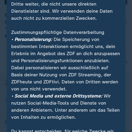
Dritte weiter, die nicht unsere direkten
Dienstleister sind. Wir verwenden deine Daten
Bei "maybrit illner" wurde über die Vorfälle in
auch nicht zu kommerziellen Zwecken.
Chemnitz diskutiert. Für Justizministerin Barley ist klar:
00:05
"Was in Chemnitz passiert ist, war pure
Zustimmungspflichtige Datenverarbeitung
Menschenfeindlichkeit."
• Personalisierung:
Die Speicherung von
bestimmten Interaktionen ermöglicht uns, dein
Erlebnis im Angebot des ZDF an dich anzupassen
und Personalisierungsfunktionen anzubieten.
nach oben
Dabei personalisieren wir ausschließlich auf
Basis deiner Nutzung von ZDF Streaming, der
ZDFheute und ZDFtivi. Daten von Dritten werden
von uns nicht verwendet.
• Social Media und externe Drittsysteme:
Wir
nutzen Social-Media-Tools und Dienste von
anderen Anbietern. Unter anderem um das Teilen
von Inhalten zu ermöglichen.
Aktuell bei ZDFheute
Du kannst entscheiden, für welche Zwecke wir