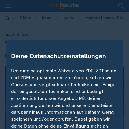
maybrit illner zu Chem
Video
heute
heute
maybrit illner
"Purer Rassismus, pure Gewalt"
:
Deine Datenschutzeinstellungen
|
31.08.2018 | 06:43
Um dir eine optimale Website von ZDF, ZDFheute
und ZDFtivi präsentieren zu können, setzen wir
Cookies und vergleichbare Techniken ein. Einige
der eingesetzten Techniken sind unbedingt
erforderlich für unser Angebot. Mit deiner
Zustimmung dürfen wir und unsere Dienstleister
darüber hinaus Informationen auf deinem Gerät
speichern und/oder abrufen. Dabei geben wir
deine Daten ohne deine Einwilligung nicht an