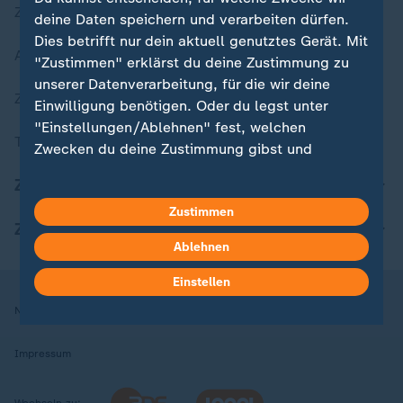
Zuletzt veröffentlicht
deine Daten speichern und verarbeiten dürfen.
Dies betrifft nur dein aktuell genutztes Gerät. Mit
Aktuelle Sendungs-Videos
"Zustimmen" erklärst du deine Zustimmung zu
unserer Datenverarbeitung, für die wir deine
ZDFheute Stories
Einwilligung benötigen. Oder du legst unter
"Einstellungen/Ablehnen" fest, welchen
Themen im Überblick
Zwecken du deine Zustimmung gibst und
welchen nicht. Deine Datenschutzeinstellungen
ZDFheute Update
kannst du jederzeit mit Wirkung für die Zukunft
Zustimmen
in deinen Einstellungen widerrufen oder ändern.
ZDFheute Apps
Ablehnen
Hier findest du das Impressum.
Weitere Informationen findest du in unserer
Einstellen
Datenschutzerklärung.
Nutzungsbedingungen
Datenschutz
Datenschutzeinstellungen
Impressum