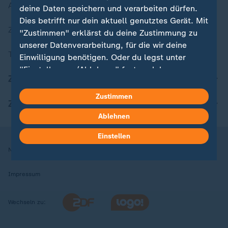
Aktuelle Sendungs-Videos
deine Daten speichern und verarbeiten dürfen.
Dies betrifft nur dein aktuell genutztes Gerät. Mit
ZDFheute Stories
"Zustimmen" erklärst du deine Zustimmung zu
unserer Datenverarbeitung, für die wir deine
Themen im Überblick
Einwilligung benötigen. Oder du legst unter
"Einstellungen/Ablehnen" fest, welchen
ZDFheute Update
Zwecken du deine Zustimmung gibst und
welchen nicht. Deine Datenschutzeinstellungen
Zustimmen
ZDFheute Apps
kannst du jederzeit mit Wirkung für die Zukunft
Ablehnen
in deinen Einstellungen widerrufen oder ändern.
Einstellen
Hier findest du das Impressum.
Nutzungsbedingungen
Datenschutz
Datenschutzeinstellungen
Weitere Informationen findest du in unserer
Datenschutzerklärung.
Impressum
Wechseln zu: