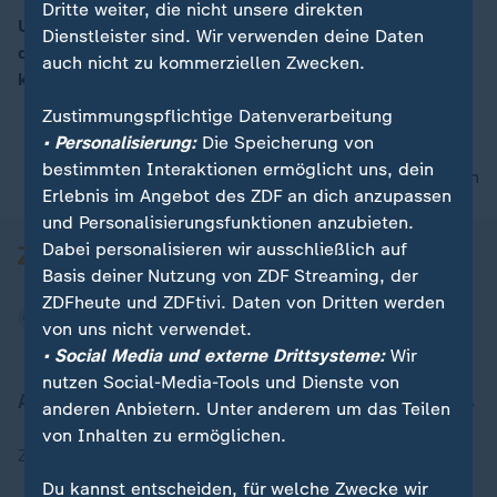
Dritte weiter, die nicht unsere direkten
US-Verteidigungsminister Mattis hat Nordkorea erneut
Dienstleister sind. Wir verwenden deine Daten
davor gewarnt, die USA anzugreifen. Andernfalls
auch nicht zu kommerziellen Zwecken.
00:09
könne es schnell zu einem Krieg kommen, so Mattis.
Zustimmungspflichtige Datenverarbeitung
• Personalisierung:
Die Speicherung von
bestimmten Interaktionen ermöglicht uns, dein
nach oben
Erlebnis im Angebot des ZDF an dich anzupassen
und Personalisierungsfunktionen anzubieten.
Dabei personalisieren wir ausschließlich auf
Basis deiner Nutzung von ZDF Streaming, der
ZDFheute und ZDFtivi. Daten von Dritten werden
von uns nicht verwendet.
• Social Media und externe Drittsysteme:
Wir
nutzen Social-Media-Tools und Dienste von
Aktuell bei ZDFheute
anderen Anbietern. Unter anderem um das Teilen
von Inhalten zu ermöglichen.
Zuletzt veröffentlicht
Du kannst entscheiden, für welche Zwecke wir