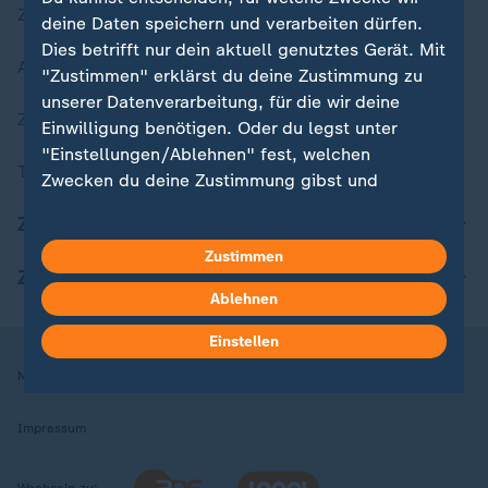
Zuletzt veröffentlicht
deine Daten speichern und verarbeiten dürfen.
Dies betrifft nur dein aktuell genutztes Gerät. Mit
Aktuelle Sendungs-Videos
"Zustimmen" erklärst du deine Zustimmung zu
unserer Datenverarbeitung, für die wir deine
ZDFheute Stories
Einwilligung benötigen. Oder du legst unter
"Einstellungen/Ablehnen" fest, welchen
Themen im Überblick
Zwecken du deine Zustimmung gibst und
welchen nicht. Deine Datenschutzeinstellungen
ZDFheute Update
kannst du jederzeit mit Wirkung für die Zukunft
Zustimmen
in deinen Einstellungen widerrufen oder ändern.
ZDFheute Apps
Ablehnen
Hier findest du das Impressum.
Weitere Informationen findest du in unserer
Einstellen
Datenschutzerklärung.
Nutzungsbedingungen
Datenschutz
Datenschutzeinstellungen
Impressum