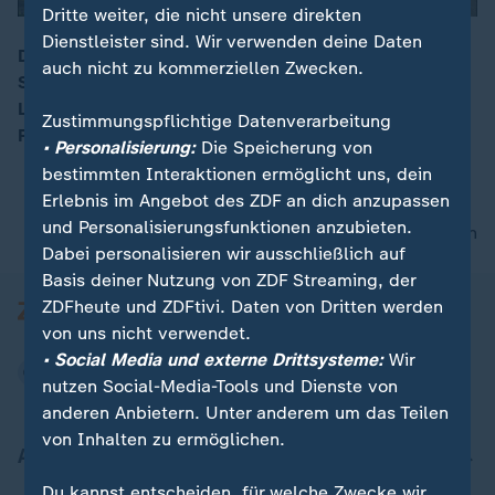
Dritte weiter, die nicht unsere direkten
Dienstleister sind. Wir verwenden deine Daten
Die Corona-Krise belastet die Reiseindustrie stark:
auch nicht zu kommerziellen Zwecken.
Selbst "finanziell solide" Unternehmen, wie die
00:16
Lufthansa, fordern Staatshilfe, so ZDF-Korrespondent
Zustimmungspflichtige Datenverarbeitung
Frank Buchwald.
• Personalisierung:
Die Speicherung von
bestimmten Interaktionen ermöglicht uns, dein
Erlebnis im Angebot des ZDF an dich anzupassen
und Personalisierungsfunktionen anzubieten.
nach oben
Dabei personalisieren wir ausschließlich auf
Basis deiner Nutzung von ZDF Streaming, der
ZDFheute und ZDFtivi. Daten von Dritten werden
von uns nicht verwendet.
• Social Media und externe Drittsysteme:
Wir
nutzen Social-Media-Tools und Dienste von
anderen Anbietern. Unter anderem um das Teilen
von Inhalten zu ermöglichen.
Aktuell bei ZDFheute
Du kannst entscheiden, für welche Zwecke wir