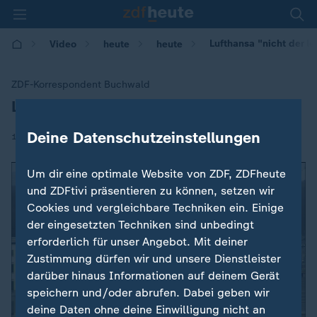
Lufthansa "nicht der le
Video
heute
heute
ZDF-Korrespondent Buchwald
Lufthansa "nicht der letzte Hilferuf"
:
Deine Datenschutzeinstellungen
|
19.03.2020 | 11:19
Um dir eine optimale Website von ZDF, ZDFheute
und ZDFtivi präsentieren zu können, setzen wir
Cookies und vergleichbare Techniken ein. Einige
der eingesetzten Techniken sind unbedingt
erforderlich für unser Angebot. Mit deiner
Zustimmung dürfen wir und unsere Dienstleister
darüber hinaus Informationen auf deinem Gerät
speichern und/oder abrufen. Dabei geben wir
deine Daten ohne deine Einwilligung nicht an