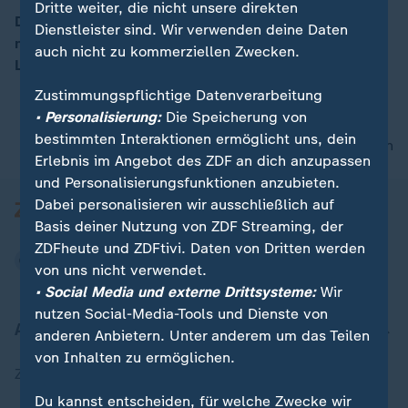
Dritte weiter, die nicht unsere direkten
Das von US-Stararchitekt Daniel Libeskind entworfene
Dienstleister sind. Wir verwenden deine Daten
neue Zentralgebäude der Leuphana Universität
auch nicht zu kommerziellen Zwecken.
Lüneburg ist mit einem Festakt eröffnet worden.
Zustimmungspflichtige Datenverarbeitung
• Personalisierung:
Die Speicherung von
bestimmten Interaktionen ermöglicht uns, dein
nach oben
Erlebnis im Angebot des ZDF an dich anzupassen
und Personalisierungsfunktionen anzubieten.
Dabei personalisieren wir ausschließlich auf
Basis deiner Nutzung von ZDF Streaming, der
ZDFheute und ZDFtivi. Daten von Dritten werden
von uns nicht verwendet.
• Social Media und externe Drittsysteme:
Wir
nutzen Social-Media-Tools und Dienste von
Aktuell bei ZDFheute
anderen Anbietern. Unter anderem um das Teilen
von Inhalten zu ermöglichen.
Zuletzt veröffentlicht
Du kannst entscheiden, für welche Zwecke wir