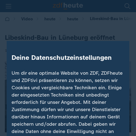
Libeskind-Bau in Lüneb
Video
heute
heute
Libeskind-Bau in Lüneburg eröffnet
|
11.03.2017 | 20:17
Deine Datenschutzeinstellungen
Um dir eine optimale Website von ZDF, ZDFheute
und ZDFtivi präsentieren zu können, setzen wir
Cookies und vergleichbare Techniken ein. Einige
der eingesetzten Techniken sind unbedingt
erforderlich für unser Angebot. Mit deiner
Zustimmung dürfen wir und unsere Dienstleister
darüber hinaus Informationen auf deinem Gerät
speichern und/oder abrufen. Dabei geben wir
00:04
deine Daten ohne deine Einwilligung nicht an