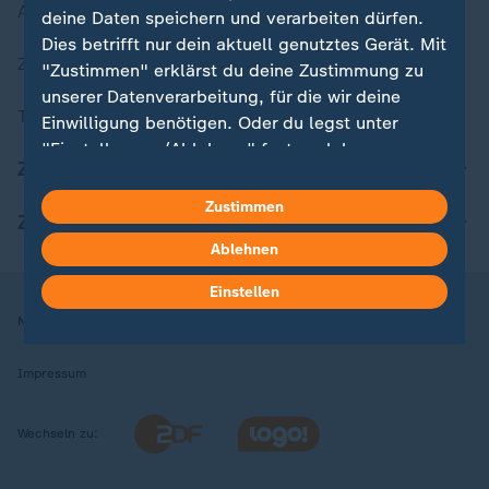
Aktuelle Sendungs-Videos
deine Daten speichern und verarbeiten dürfen.
Dies betrifft nur dein aktuell genutztes Gerät. Mit
ZDFheute Stories
"Zustimmen" erklärst du deine Zustimmung zu
unserer Datenverarbeitung, für die wir deine
Themen im Überblick
Einwilligung benötigen. Oder du legst unter
"Einstellungen/Ablehnen" fest, welchen
ZDFheute Update
Zwecken du deine Zustimmung gibst und
welchen nicht. Deine Datenschutzeinstellungen
Zustimmen
ZDFheute Apps
kannst du jederzeit mit Wirkung für die Zukunft
Ablehnen
in deinen Einstellungen widerrufen oder ändern.
Einstellen
Hier findest du das Impressum.
Nutzungsbedingungen
Datenschutz
Datenschutzeinstellungen
Weitere Informationen findest du in unserer
Datenschutzerklärung.
Impressum
Wechseln zu: