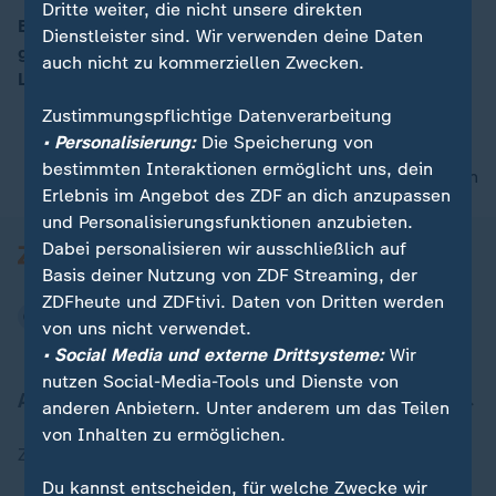
Dritte weiter, die nicht unsere direkten
Bei schweren Überschwemmungen auf der
Dienstleister sind. Wir verwenden deine Daten
griechischen Urlaubsinsel Kreta ist ein Mann ums
auch nicht zu kommerziellen Zwecken.
00:16
Leben gekommen, eine Frau wird vermisst.
Zustimmungspflichtige Datenverarbeitung
• Personalisierung:
Die Speicherung von
bestimmten Interaktionen ermöglicht uns, dein
nach oben
Erlebnis im Angebot des ZDF an dich anzupassen
und Personalisierungsfunktionen anzubieten.
Dabei personalisieren wir ausschließlich auf
Basis deiner Nutzung von ZDF Streaming, der
ZDFheute und ZDFtivi. Daten von Dritten werden
von uns nicht verwendet.
• Social Media und externe Drittsysteme:
Wir
nutzen Social-Media-Tools und Dienste von
Aktuell bei ZDFheute
anderen Anbietern. Unter anderem um das Teilen
von Inhalten zu ermöglichen.
Zuletzt veröffentlicht
Du kannst entscheiden, für welche Zwecke wir