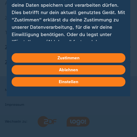
Aktuelle Sendungs-Videos
deine Daten speichern und verarbeiten dürfen.
Dies betrifft nur dein aktuell genutztes Gerät. Mit
ZDFheute Stories
"Zustimmen" erklärst du deine Zustimmung zu
unserer Datenverarbeitung, für die wir deine
Themen im Überblick
Einwilligung benötigen. Oder du legst unter
"Einstellungen/Ablehnen" fest, welchen
ZDFheute Update
Zwecken du deine Zustimmung gibst und
welchen nicht. Deine Datenschutzeinstellungen
Zustimmen
ZDFheute Apps
kannst du jederzeit mit Wirkung für die Zukunft
Ablehnen
in deinen Einstellungen widerrufen oder ändern.
Einstellen
Hier findest du das Impressum.
Nutzungsbedingungen
Datenschutz
Datenschutzeinstellungen
Weitere Informationen findest du in unserer
Datenschutzerklärung.
Impressum
Wechseln zu: