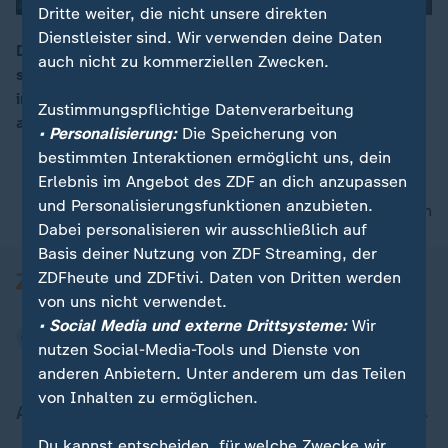
Dritte weiter, die nicht unsere direkten
Dienstleister sind. Wir verwenden deine Daten
Die Kritiker von Verfassungsschutz-Präsident Maaßen
auch nicht zu kommerziellen Zwecken.
seien der Ansicht, er wolle Einfluss auf die Stimmung
00:06
im Land nehmen. Sein Kredit an Rückhalt scheine
Zustimmungspflichtige Datenverarbeitung
aufgebraucht, so ZDF-Korrespondent Mathis Feldhoff.
• Personalisierung:
Die Speicherung von
bestimmten Interaktionen ermöglicht uns, dein
Erlebnis im Angebot des ZDF an dich anzupassen
und Personalisierungsfunktionen anzubieten.
nach oben
Dabei personalisieren wir ausschließlich auf
Basis deiner Nutzung von ZDF Streaming, der
ZDFheute und ZDFtivi. Daten von Dritten werden
von uns nicht verwendet.
• Social Media und externe Drittsysteme:
Wir
nutzen Social-Media-Tools und Dienste von
anderen Anbietern. Unter anderem um das Teilen
von Inhalten zu ermöglichen.
Aktuell bei ZDFheute
Du kannst entscheiden, für welche Zwecke wir