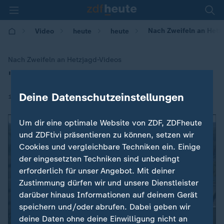
Nach Zweifeln an Hetz
Video
heute
heute
Nach Zweifeln an Hetzjagd-Videos
"Kredit von Maaßen aufgebraucht"
:
Deine Datenschutzeinstellungen
|
11.09.2018 | 15:33
Um dir eine optimale Website von ZDF, ZDFheute
und ZDFtivi präsentieren zu können, setzen wir
Cookies und vergleichbare Techniken ein. Einige
der eingesetzten Techniken sind unbedingt
erforderlich für unser Angebot. Mit deiner
Zustimmung dürfen wir und unsere Dienstleister
darüber hinaus Informationen auf deinem Gerät
speichern und/oder abrufen. Dabei geben wir
deine Daten ohne deine Einwilligung nicht an