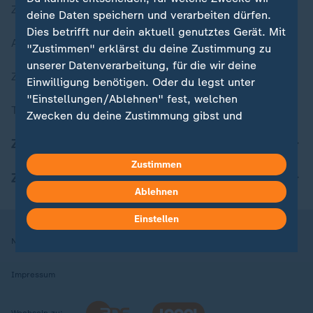
Zuletzt veröffentlicht
deine Daten speichern und verarbeiten dürfen.
Dies betrifft nur dein aktuell genutztes Gerät. Mit
Aktuelle Sendungs-Videos
"Zustimmen" erklärst du deine Zustimmung zu
unserer Datenverarbeitung, für die wir deine
ZDFheute Stories
Einwilligung benötigen. Oder du legst unter
"Einstellungen/Ablehnen" fest, welchen
Themen im Überblick
Zwecken du deine Zustimmung gibst und
welchen nicht. Deine Datenschutzeinstellungen
ZDFheute Update
kannst du jederzeit mit Wirkung für die Zukunft
Zustimmen
in deinen Einstellungen widerrufen oder ändern.
ZDFheute Apps
Ablehnen
Hier findest du das Impressum.
Weitere Informationen findest du in unserer
Einstellen
Datenschutzerklärung.
Nutzungsbedingungen
Datenschutz
Datenschutzeinstellungen
Impressum