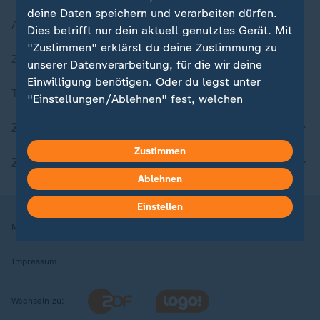
deine Daten speichern und verarbeiten dürfen.
Aktuelle Sendungs-Videos
Dies betrifft nur dein aktuell genutztes Gerät. Mit
"Zustimmen" erklärst du deine Zustimmung zu
ZDFheute Stories
unserer Datenverarbeitung, für die wir deine
Einwilligung benötigen. Oder du legst unter
Themen im Überblick
"Einstellungen/Ablehnen" fest, welchen
Zwecken du deine Zustimmung gibst und
ZDFheute Update
welchen nicht. Deine Datenschutzeinstellungen
kannst du jederzeit mit Wirkung für die Zukunft
Zustimmen
ZDFheute Apps
in deinen Einstellungen widerrufen oder ändern.
Ablehnen
Hier findest du das Impressum.
Einstellen
Weitere Informationen findest du in unserer
Nutzungsbedingungen
Datenschutz
Datenschutzeinstellungen
Datenschutzerklärung.
Impressum
Wechseln zu: