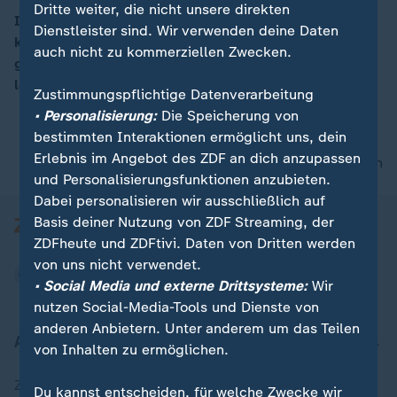
Dritte weiter, die nicht unsere direkten
In der Tiefsee im Südpolarmeer haben Forscher eine
Dienstleister sind. Wir verwenden deine Daten
kuriose Seegurke, das "kopflose Hühnermonster"
00:05
auch nicht zu kommerziellen Zwecken.
gefilmt. Je nach Alter ist das bis zu 25 Zentimeter
lange Tier zartrosa bis braun.
Zustimmungspflichtige Datenverarbeitung
• Personalisierung:
Die Speicherung von
bestimmten Interaktionen ermöglicht uns, dein
Erlebnis im Angebot des ZDF an dich anzupassen
nach oben
und Personalisierungsfunktionen anzubieten.
Dabei personalisieren wir ausschließlich auf
Basis deiner Nutzung von ZDF Streaming, der
ZDFheute und ZDFtivi. Daten von Dritten werden
von uns nicht verwendet.
• Social Media und externe Drittsysteme:
Wir
nutzen Social-Media-Tools und Dienste von
anderen Anbietern. Unter anderem um das Teilen
Aktuell bei ZDFheute
von Inhalten zu ermöglichen.
Zuletzt veröffentlicht
Du kannst entscheiden, für welche Zwecke wir