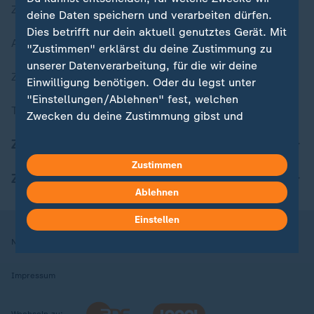
Zuletzt veröffentlicht
deine Daten speichern und verarbeiten dürfen.
Dies betrifft nur dein aktuell genutztes Gerät. Mit
Aktuelle Sendungs-Videos
"Zustimmen" erklärst du deine Zustimmung zu
unserer Datenverarbeitung, für die wir deine
ZDFheute Stories
Einwilligung benötigen. Oder du legst unter
"Einstellungen/Ablehnen" fest, welchen
Themen im Überblick
Zwecken du deine Zustimmung gibst und
welchen nicht. Deine Datenschutzeinstellungen
ZDFheute Update
kannst du jederzeit mit Wirkung für die Zukunft
Zustimmen
in deinen Einstellungen widerrufen oder ändern.
ZDFheute Apps
Ablehnen
Hier findest du das Impressum.
Weitere Informationen findest du in unserer
Einstellen
Datenschutzerklärung.
Nutzungsbedingungen
Datenschutz
Datenschutzeinstellungen
Impressum