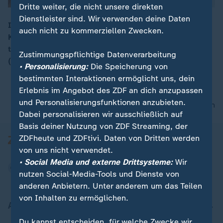
Dritte weiter, die nicht unsere direkten
Dienstleister sind. Wir verwenden deine Daten
In Berlin haben Union und SPD ihre
auch nicht zu kommerziellen Zwecken.
Koalitionsverhandlungen aufgenommen. Zum Auftakt
00:06
trafen sich die Parteichefs Merkel (CDU), Seehofer
Zustimmungspflichtige Datenverarbeitung
(CSU) und Schulz (SPD) in kleiner Runde.
• Personalisierung:
Die Speicherung von
bestimmten Interaktionen ermöglicht uns, dein
Erlebnis im Angebot des ZDF an dich anzupassen
und Personalisierungsfunktionen anzubieten.
nach oben
Dabei personalisieren wir ausschließlich auf
Basis deiner Nutzung von ZDF Streaming, der
ZDFheute und ZDFtivi. Daten von Dritten werden
von uns nicht verwendet.
• Social Media und externe Drittsysteme:
Wir
nutzen Social-Media-Tools und Dienste von
anderen Anbietern. Unter anderem um das Teilen
von Inhalten zu ermöglichen.
Aktuell bei ZDFheute
Du kannst entscheiden, für welche Zwecke wir