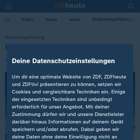
Regierungsbildung: K
Video
heute
heute
Regierungsbildung
Koalitionsverhandlungen aufgenommen
:
Deine Datenschutzeinstellungen
|
26.01.2018 | 11:08
Um dir eine optimale Website von ZDF, ZDFheute
und ZDFtivi präsentieren zu können, setzen wir
Cookies und vergleichbare Techniken ein. Einige
der eingesetzten Techniken sind unbedingt
erforderlich für unser Angebot. Mit deiner
Zustimmung dürfen wir und unsere Dienstleister
darüber hinaus Informationen auf deinem Gerät
speichern und/oder abrufen. Dabei geben wir
deine Daten ohne deine Einwilligung nicht an