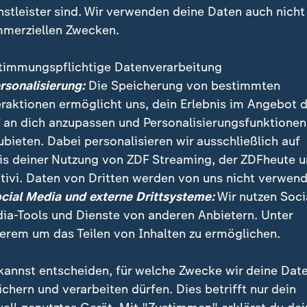
nstleister sind. Wir verwenden deine Daten auch nicht
merziellen Zwecken.
timmungspflichtige Datenverarbeitung
ersonalisierung:
Die Speicherung von bestimmten
eraktionen ermöglicht uns, dein Erlebnis im Angebot 
 an dich anzupassen und Personalisierungsfunktionen
ubieten. Dabei personalisieren wir ausschließlich auf
is deiner Nutzung von ZDF Streaming, der ZDFheute 
tivi. Daten von Dritten werden von uns nicht verwend
der US-Regierung erstellter Expertenbericht zum Klim
ocial Media und externe Drittsysteme:
Wir nutzen Soci
ßerungen von Donald Trump. In dem Gutachten heißt 
ia-Tools und Dienste von anderen Anbietern. Unter
i Realität. Trump hatte das mehrfach in Frage gestell
erem um das Teilen von Inhalten zu ermöglichen.
kannst entscheiden, für welche Zwecke wir deine Dat
ichern und verarbeiten dürfen. Dies betrifft nur dein