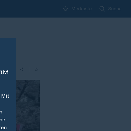
Merkliste
Suche
|
tivi
 Mit
n
ine
ten