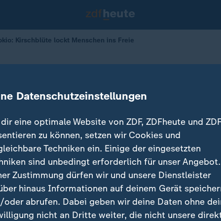
okio: Kirschblüte lockt Menschen ins Freie
n Tokio
e lockt Menschen ins Freie
ine Datenschutzeinstellungen
dir eine optimale Website von ZDF, ZDFheute und ZDF
sentieren zu können, setzen wir Cookies und
gleichbare Techniken ein. Einige der eingesetzten
hniken sind unbedingt erforderlich für unser Angebot.
ner Zustimmung dürfen wir und unsere Dienstleister
über hinaus Informationen auf deinem Gerät speicher
/oder abrufen. Dabei geben wir deine Daten ohne de
willigung nicht an Dritte weiter, die nicht unsere direk