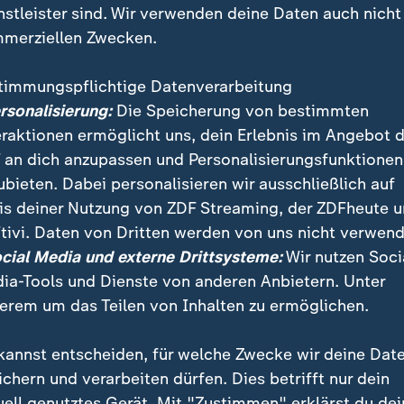
nstleister sind. Wir verwenden deine Daten auch nicht
merziellen Zwecken.
timmungspflichtige Datenverarbeitung
ersonalisierung:
Die Speicherung von bestimmten
eraktionen ermöglicht uns, dein Erlebnis im Angebot 
 an dich anzupassen und Personalisierungsfunktionen
ubieten. Dabei personalisieren wir ausschließlich auf
is deiner Nutzung von ZDF Streaming, der ZDFheute 
tivi. Daten von Dritten werden von uns nicht verwend
er Höhepunkt der Kirschblüte viele Japaner ins nach 
ocial Media und externe Drittsysteme:
Wir nutzen Soci
 noch etwa eine Woche zu sehen sein.
ia-Tools und Dienste von anderen Anbietern. Unter
erem um das Teilen von Inhalten zu ermöglichen.
kannst entscheiden, für welche Zwecke wir deine Dat
ichern und verarbeiten dürfen. Dies betrifft nur dein
uell genutztes Gerät. Mit "Zustimmen" erklärst du dei