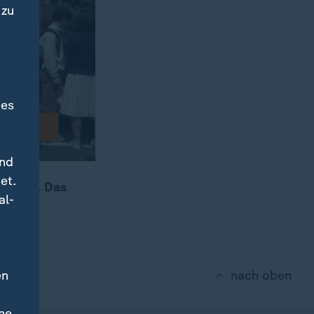
 zu
des
und
et.
draußen. Das
al-
en
nach oben
ne