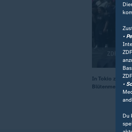
Die
kom
Zus
• P
Int
ZDF
anz
Bas
ZDF
In Tokio zieht d
• S
Blütenmeer wird
00:09
00:25
Med
and
Du 
spe
akt