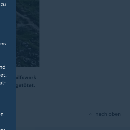
 zu
des
und
et.
Kinderhilfswerk
al-
t und getötet.
en
nach oben
ne