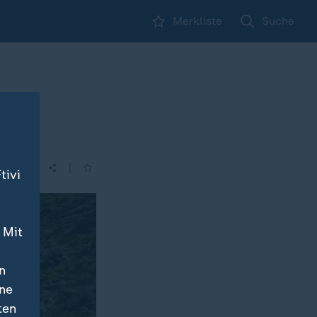
Merkliste
Suche
|
tivi
 Mit
n
ine
ten