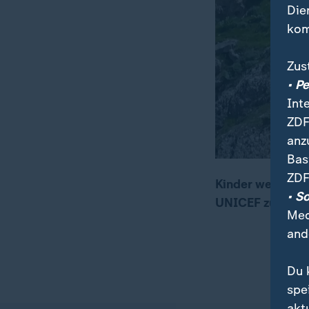
Die
kom
Zus
• P
Int
ZDF
anz
Bas
ZDF
Kinder werden i
• S
UNICEF zufolge 
00:05
01:37
Med
and
Du 
spe
akt