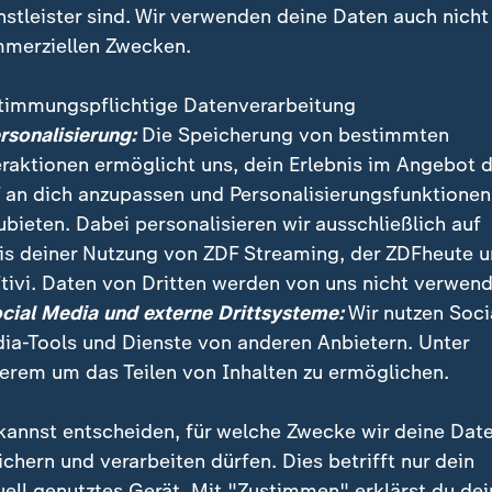
nstleister sind. Wir verwenden deine Daten auch nicht
merziellen Zwecken.
timmungspflichtige Datenverarbeitung
ersonalisierung:
Die Speicherung von bestimmten
eraktionen ermöglicht uns, dein Erlebnis im Angebot 
 an dich anzupassen und Personalisierungsfunktionen
ubieten. Dabei personalisieren wir ausschließlich auf
is deiner Nutzung von ZDF Streaming, der ZDFheute 
tivi. Daten von Dritten werden von uns nicht verwend
mmer öfter zur Zielscheibe von Anschlägen. Dem UN-
ocial Media und externe Drittsysteme:
Wir nutzen Soci
werden sie als menschliche Schutzschilde missbrauch
ia-Tools und Dienste von anderen Anbietern. Unter
erem um das Teilen von Inhalten zu ermöglichen.
kannst entscheiden, für welche Zwecke wir deine Dat
ichern und verarbeiten dürfen. Dies betrifft nur dein
uell genutztes Gerät. Mit "Zustimmen" erklärst du dei