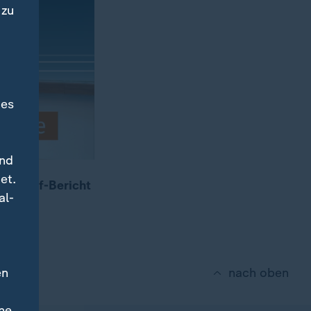
 zu
des
und
et.
 Unicef-Bericht
al-
en
nach oben
ne