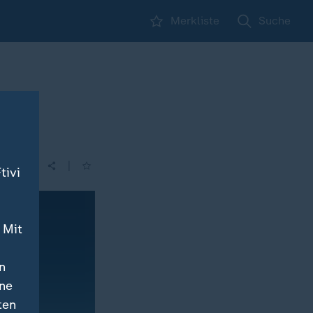
Merkliste
Suche
|
tivi
 Mit
n
ine
ten