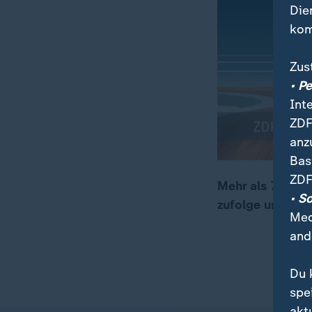
Die
kom
Zus
• P
Int
ZDF
anz
Bas
ZDF
Mehr als 770.00
• S
zufolge unterer
00:06
00:21
Med
and
Du 
spe
akt