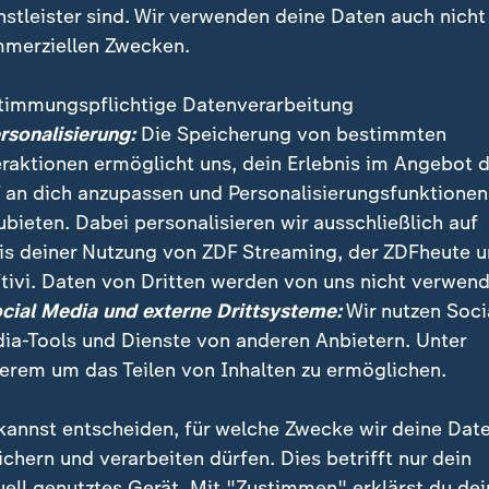
nstleister sind. Wir verwenden deine Daten auch nicht
merziellen Zwecken.
timmungspflichtige Datenverarbeitung
ersonalisierung:
Die Speicherung von bestimmten
eraktionen ermöglicht uns, dein Erlebnis im Angebot 
 an dich anzupassen und Personalisierungsfunktionen
ubieten. Dabei personalisieren wir ausschließlich auf
is deiner Nutzung von ZDF Streaming, der ZDFheute 
tivi. Daten von Dritten werden von uns nicht verwend
0 junge Kinder im Bürgerkriegsland Kongo sind einem
ocial Media und externe Drittsysteme:
Wir nutzen Soci
nährt und benötigen humanitäre Hilfe.
ia-Tools und Dienste von anderen Anbietern. Unter
erem um das Teilen von Inhalten zu ermöglichen.
kannst entscheiden, für welche Zwecke wir deine Dat
ichern und verarbeiten dürfen. Dies betrifft nur dein
uell genutztes Gerät. Mit "Zustimmen" erklärst du dei