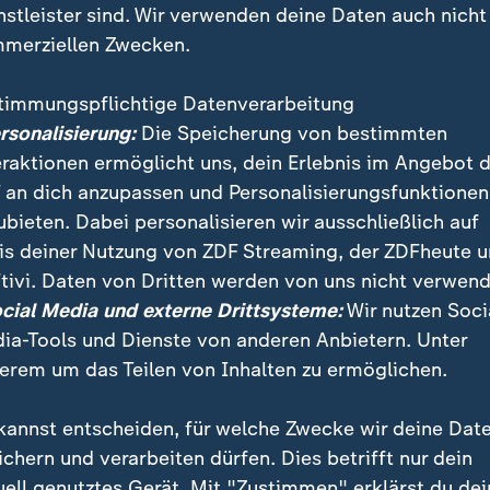
nstleister sind. Wir verwenden deine Daten auch nicht
merziellen Zwecken.
timmungspflichtige Datenverarbeitung
ersonalisierung:
Die Speicherung von bestimmten
eraktionen ermöglicht uns, dein Erlebnis im Angebot 
 an dich anzupassen und Personalisierungsfunktionen
ubieten. Dabei personalisieren wir ausschließlich auf
is deiner Nutzung von ZDF Streaming, der ZDFheute 
ßlichen Giftmord an Kim Jong Nam, dem ältesten H
tivi. Daten von Dritten werden von uns nicht verwend
thaber Kim Jong Un, hat die Polizei in Malaysia eine
ocial Media und externe Drittsysteme:
Wir nutzen Soci
rson festgenommen.
ia-Tools und Dienste von anderen Anbietern. Unter
erem um das Teilen von Inhalten zu ermöglichen.
kannst entscheiden, für welche Zwecke wir deine Dat
ichern und verarbeiten dürfen. Dies betrifft nur dein
uell genutztes Gerät. Mit "Zustimmen" erklärst du dei