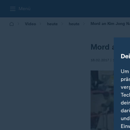
Menü
Mord an Kim Jong 
Video
heute
heute
Mord an K
De
18.02.2017 | 14:44
Um 
prä
ver
Tec
dei
dar
und
Ein