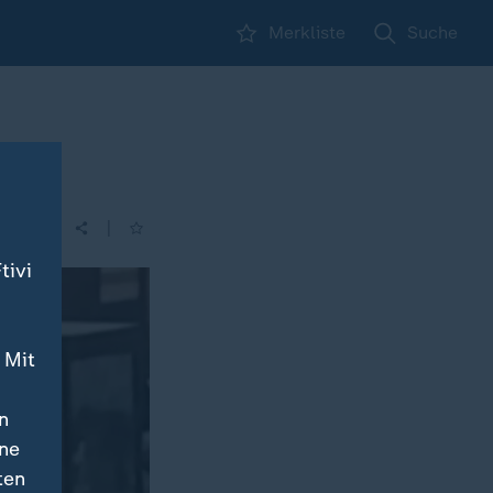
Merkliste
Suche
|
tivi
 Mit
n
ine
ten