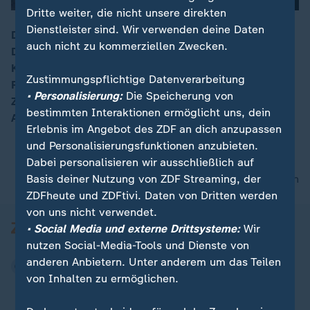
Dritte weiter, die nicht unsere direkten
Dienstleister sind. Wir verwenden deine Daten
Das katalanische Parlament berät am
auch nicht zu kommerziellen Zwecken.
Donnerstagnachmittag über das weitere Vorgehen im
00:08
Konflikt um die Unabhängigkeitsbestrebungen der
Zustimmungspflichtige Datenverarbeitung
Region. Offiziell geht es um die geplanten
• Personalisierung:
Die Speicherung von
Zwangsmaßnahmen Madrids und deren mögliche
bestimmten Interaktionen ermöglicht uns, dein
Auswirkungen.
Erlebnis im Angebot des ZDF an dich anzupassen
und Personalisierungsfunktionen anzubieten.
Dabei personalisieren wir ausschließlich auf
Basis deiner Nutzung von ZDF Streaming, der
nach oben
ZDFheute und ZDFtivi. Daten von Dritten werden
von uns nicht verwendet.
• Social Media und externe Drittsysteme:
Wir
nutzen Social-Media-Tools und Dienste von
anderen Anbietern. Unter anderem um das Teilen
von Inhalten zu ermöglichen.