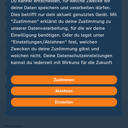
Du kannst entscheiden, für welche Zwecke wir
Aktuell bei ZDFheute
deine Daten speichern und verarbeiten dürfen.
Dies betrifft nur dein aktuell genutztes Gerät. Mit
Zuletzt veröffentlicht
"Zustimmen" erklärst du deine Zustimmung zu
unserer Datenverarbeitung, für die wir deine
Aktuelle Sendungs-Videos
Einwilligung benötigen. Oder du legst unter
"Einstellungen/Ablehnen" fest, welchen
ZDFheute Stories
Zwecken du deine Zustimmung gibst und
welchen nicht. Deine Datenschutzeinstellungen
Themen im Überblick
kannst du jederzeit mit Wirkung für die Zukunft
in deinen Einstellungen widerrufen oder ändern.
ZDFheute Update
Zustimmen
Hier findest du das Impressum.
ZDFheute Apps
Weitere Informationen findest du in unserer
Ablehnen
Datenschutzerklärung.
Einstellen
Nutzungsbedingungen
Datenschutz
Datenschutzeinstellungen
Impressum