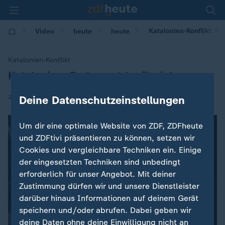
Katalonien-Konflikt: Ka
Video
heute
heute
Katalonien-Konflikt
Katalonien: Parlament berät sich
:
|
26.10.2017 | 08:42
Deine Datenschutzeinstellungen
Um dir eine optimale Website von ZDF, ZDFheute
und ZDFtivi präsentieren zu können, setzen wir
Cookies und vergleichbare Techniken ein. Einige
der eingesetzten Techniken sind unbedingt
erforderlich für unser Angebot. Mit deiner
Zustimmung dürfen wir und unsere Dienstleister
darüber hinaus Informationen auf deinem Gerät
speichern und/oder abrufen. Dabei geben wir
deine Daten ohne deine Einwilligung nicht an