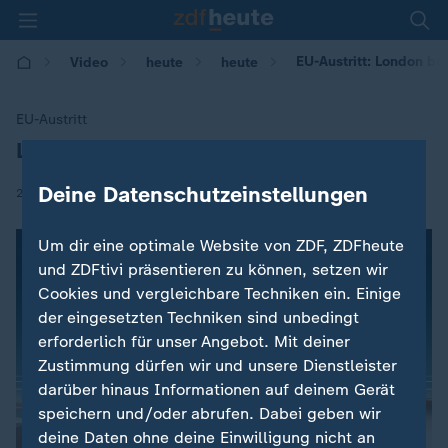
EU-Austritt: London be
Video
heute
heute
EU-Austritt
London beantragt Brexit-Verschiebung
:
Deine Datenschutzeinstellungen
|
20.10.2019 | 08:57
Um dir eine optimale Website von ZDF, ZDFheute
und ZDFtivi präsentieren zu können, setzen wir
Cookies und vergleichbare Techniken ein. Einige
der eingesetzten Techniken sind unbedingt
erforderlich für unser Angebot. Mit deiner
Zustimmung dürfen wir und unsere Dienstleister
darüber hinaus Informationen auf deinem Gerät
speichern und/oder abrufen. Dabei geben wir
deine Daten ohne deine Einwilligung nicht an