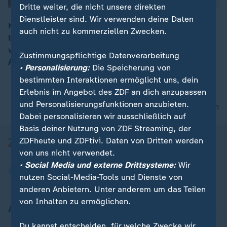
Dritte weiter, die nicht unsere direkten
Dienstleister sind. Wir verwenden deine Daten
Kein Licht am Ende des Brexit-Tunnels: Nachdem das
auch nicht zu kommerziellen Zwecken.
britische Parlament die Entscheidung über den Deal
00:05
vertagt hatte, hat Premier Johnson bei der EU um
Zustimmungspflichtige Datenverarbeitung
Aufschub gebeten.
• Personalisierung:
Die Speicherung von
bestimmten Interaktionen ermöglicht uns, dein
Erlebnis im Angebot des ZDF an dich anzupassen
und Personalisierungsfunktionen anzubieten.
nach oben
Dabei personalisieren wir ausschließlich auf
Basis deiner Nutzung von ZDF Streaming, der
ZDFheute und ZDFtivi. Daten von Dritten werden
von uns nicht verwendet.
• Social Media und externe Drittsysteme:
Wir
nutzen Social-Media-Tools und Dienste von
anderen Anbietern. Unter anderem um das Teilen
von Inhalten zu ermöglichen.
Aktuell bei ZDFheute
Du kannst entscheiden, für welche Zwecke wir