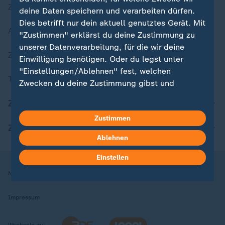
Zuletzt veröffentlicht
deine Daten speichern und verarbeiten dürfen.
Dies betrifft nur dein aktuell genutztes Gerät. Mit
Aktuelle Sendungs-Videos
"Zustimmen" erklärst du deine Zustimmung zu
unserer Datenverarbeitung, für die wir deine
ZDFheute Stories
Einwilligung benötigen. Oder du legst unter
"Einstellungen/Ablehnen" fest, welchen
Themen im Überblick
Zwecken du deine Zustimmung gibst und
welchen nicht. Deine Datenschutzeinstellungen
ZDFheute Update
kannst du jederzeit mit Wirkung für die Zukunft
Zustimmen
in deinen Einstellungen widerrufen oder ändern.
ZDFheute Apps
Ablehnen
Hier findest du das Impressum.
Weitere Informationen findest du in unserer
Einstellen
Datenschutzerklärung.
Nutzungsbedingungen
Datenschutz
Datenschutzeinstellungen
Impressum