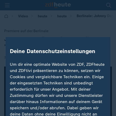
Berlinale: Johnny Depp
Video
heute
heute
Premiere auf der Berlinale
Johnny Depp über seine Rolle in
:
"Minamata"
Deine Datenschutzeinstellungen
|
24.02.2020 | 14:00
Um dir eine optimale Website von ZDF, ZDFheute
und ZDFtivi präsentieren zu können, setzen wir
Cookies und vergleichbare Techniken ein. Einige
der eingesetzten Techniken sind unbedingt
erforderlich für unser Angebot. Mit deiner
Zustimmung dürfen wir und unsere Dienstleister
darüber hinaus Informationen auf deinem Gerät
speichern und/oder abrufen. Dabei geben wir
deine Daten ohne deine Einwilligung nicht an