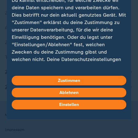
Du kannst entscheiden, für welche Zwecke wir
deine Daten speichern und verarbeiten dürfen.
Zuletzt veröffentlicht
Dies betrifft nur dein aktuell genutztes Gerät. Mit
"Zustimmen" erklärst du deine Zustimmung zu
Aktuelle Sendungs-Videos
unserer Datenverarbeitung, für die wir deine
Einwilligung benötigen. Oder du legst unter
ZDFheute Stories
"Einstellungen/Ablehnen" fest, welchen
Zwecken du deine Zustimmung gibst und
Themen im Überblick
welchen nicht. Deine Datenschutzeinstellungen
kannst du jederzeit mit Wirkung für die Zukunft
ZDFheute Update
in deinen Einstellungen widerrufen oder ändern.
Zustimmen
ZDFheute Apps
Hier findest du das Impressum.
Ablehnen
Weitere Informationen findest du in unserer
Datenschutzerklärung.
Einstellen
Nutzungsbedingungen
Datenschutz
Datenschutzeinstellungen
Impressum