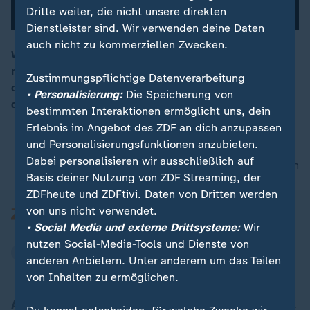
Dritte weiter, die nicht unsere direkten
Dienstleister sind. Wir verwenden deine Daten
auch nicht zu kommerziellen Zwecken.
Wenn man so eine Rolle angeboten bekommt, muss
man zuschlagen: US-Schauspieler Johnny Depp feiert
00:15
Zustimmungspflichtige Datenverarbeitung
die Premiere seines aktuellen Films "Minamata" auf
• Personalisierung:
Die Speicherung von
der Berlinale.
bestimmten Interaktionen ermöglicht uns, dein
Erlebnis im Angebot des ZDF an dich anzupassen
und Personalisierungsfunktionen anzubieten.
Dabei personalisieren wir ausschließlich auf
nach oben
Basis deiner Nutzung von ZDF Streaming, der
ZDFheute und ZDFtivi. Daten von Dritten werden
von uns nicht verwendet.
• Social Media und externe Drittsysteme:
Wir
nutzen Social-Media-Tools und Dienste von
anderen Anbietern. Unter anderem um das Teilen
von Inhalten zu ermöglichen.
Aktuell bei ZDFheute