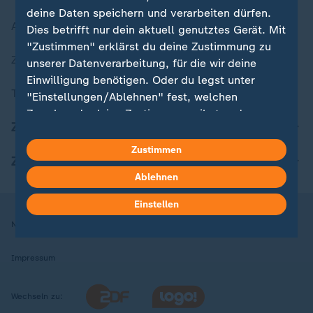
deine Daten speichern und verarbeiten dürfen.
Aktuelle Sendungs-Videos
Dies betrifft nur dein aktuell genutztes Gerät. Mit
"Zustimmen" erklärst du deine Zustimmung zu
ZDFheute Stories
unserer Datenverarbeitung, für die wir deine
Einwilligung benötigen. Oder du legst unter
Themen im Überblick
"Einstellungen/Ablehnen" fest, welchen
Zwecken du deine Zustimmung gibst und
ZDFheute Update
welchen nicht. Deine Datenschutzeinstellungen
kannst du jederzeit mit Wirkung für die Zukunft
Zustimmen
ZDFheute Apps
in deinen Einstellungen widerrufen oder ändern.
Ablehnen
Hier findest du das Impressum.
Einstellen
Weitere Informationen findest du in unserer
Nutzungsbedingungen
Datenschutz
Datenschutzeinstellungen
Datenschutzerklärung.
Impressum
Wechseln zu: