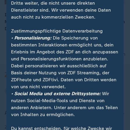
Dritte weiter, die nicht unsere direkten
Dienstleister sind. Wir verwenden deine Daten
Italien will keine Migranten mehr von Schiffen der EU-
auch nicht zu kommerziellen Zwecken.
Marine-Mission "Sophia" aufnehmen und erhöht so den
00:07
Druck auf die EU.
Zustimmungspflichtige Datenverarbeitung
• Personalisierung:
Die Speicherung von
bestimmten Interaktionen ermöglicht uns, dein
Erlebnis im Angebot des ZDF an dich anzupassen
nach oben
und Personalisierungsfunktionen anzubieten.
Dabei personalisieren wir ausschließlich auf
Basis deiner Nutzung von ZDF Streaming, der
ZDFheute und ZDFtivi. Daten von Dritten werden
von uns nicht verwendet.
• Social Media und externe Drittsysteme:
Wir
nutzen Social-Media-Tools und Dienste von
anderen Anbietern. Unter anderem um das Teilen
Aktuell bei ZDFheute
von Inhalten zu ermöglichen.
Zuletzt veröffentlicht
Du kannst entscheiden, für welche Zwecke wir