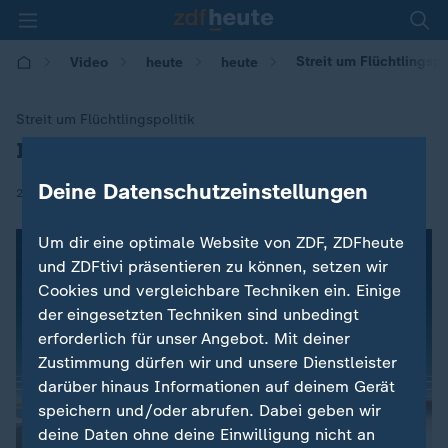
Streit um Flüchtlingspo
Video
heute
heute
Streit um Flüchtlingspolitik
Italien macht weiter Druck auf EU
:
Deine Datenschutzeinstellungen
|
20.07.2018 | 15:52
Um dir eine optimale Website von ZDF, ZDFheute
und ZDFtivi präsentieren zu können, setzen wir
Cookies und vergleichbare Techniken ein. Einige
der eingesetzten Techniken sind unbedingt
erforderlich für unser Angebot. Mit deiner
Zustimmung dürfen wir und unsere Dienstleister
darüber hinaus Informationen auf deinem Gerät
speichern und/oder abrufen. Dabei geben wir
deine Daten ohne deine Einwilligung nicht an