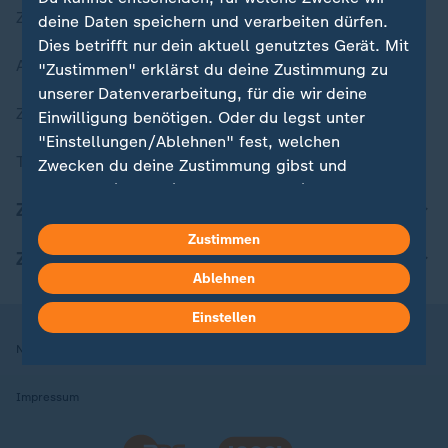
Zuletzt veröffentlicht
deine Daten speichern und verarbeiten dürfen.
Dies betrifft nur dein aktuell genutztes Gerät. Mit
Aktuelle Sendungs-Videos
"Zustimmen" erklärst du deine Zustimmung zu
unserer Datenverarbeitung, für die wir deine
ZDFheute Stories
Einwilligung benötigen. Oder du legst unter
"Einstellungen/Ablehnen" fest, welchen
Themen im Überblick
Zwecken du deine Zustimmung gibst und
welchen nicht. Deine Datenschutzeinstellungen
ZDFheute Update
kannst du jederzeit mit Wirkung für die Zukunft
in deinen Einstellungen widerrufen oder ändern.
Zustimmen
ZDFheute Apps
Ablehnen
Hier findest du das Impressum.
Weitere Informationen findest du in unserer
Einstellen
Datenschutzerklärung.
Nutzungsbedingungen
Datenschutz
Datenschutzeinstellungen
Impressum