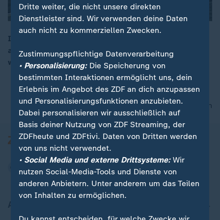
Dritte weiter, die nicht unsere direkten
Dienstleister sind. Wir verwenden deine Daten
auch nicht zu kommerziellen Zwecken.
Israels Luftwaffe hat erneut eine aus dem Jemen
abgefeuerte Rakete abgefangen. Israel wird immer
Zustimmungspflichtige Datenverarbeitung
00:10
wieder von der pro-iranischen Huthi-Miliz beschossen.
• Personalisierung:
Die Speicherung von
bestimmten Interaktionen ermöglicht uns, dein
Erlebnis im Angebot des ZDF an dich anzupassen
und Personalisierungsfunktionen anzubieten.
nach oben
Dabei personalisieren wir ausschließlich auf
Basis deiner Nutzung von ZDF Streaming, der
ZDFheute und ZDFtivi. Daten von Dritten werden
von uns nicht verwendet.
• Social Media und externe Drittsysteme:
Wir
nutzen Social-Media-Tools und Dienste von
anderen Anbietern. Unter anderem um das Teilen
von Inhalten zu ermöglichen.
Aktuell bei ZDFheute
Du kannst entscheiden, für welche Zwecke wir