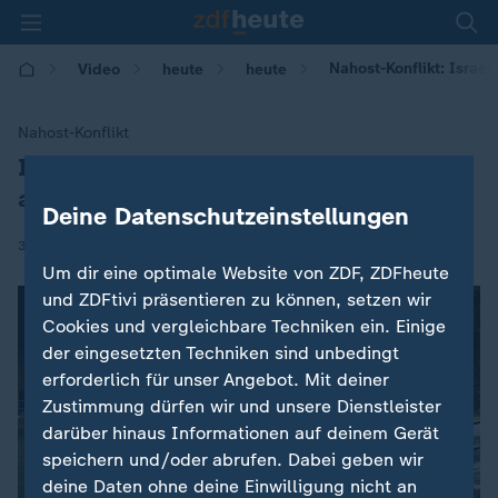
Nahost-Konflikt: Isra
Video
heute
heute
Nahost-Konflikt
Israel: Rakete aus dem Jemen
:
abgefangen
Deine Datenschutzeinstellungen
|
31.12.2024 | 10:00
Um dir eine optimale Website von ZDF, ZDFheute
und ZDFtivi präsentieren zu können, setzen wir
Cookies und vergleichbare Techniken ein. Einige
der eingesetzten Techniken sind unbedingt
erforderlich für unser Angebot. Mit deiner
Zustimmung dürfen wir und unsere Dienstleister
darüber hinaus Informationen auf deinem Gerät
speichern und/oder abrufen. Dabei geben wir
deine Daten ohne deine Einwilligung nicht an