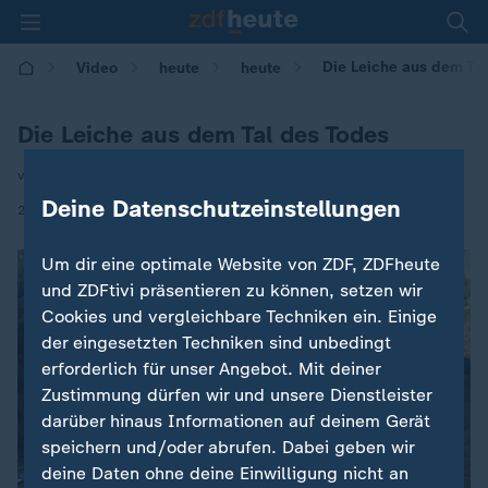
Die Leiche aus dem Tal
Video
heute
heute
Die Leiche aus dem Tal des Todes
von Marco Lückenhaus und Britta Marks
Deine Datenschutzeinstellungen
|
29.11.2020 | 06:00
Um dir eine optimale Website von ZDF, ZDFheute
und ZDFtivi präsentieren zu können, setzen wir
Cookies und vergleichbare Techniken ein. Einige
der eingesetzten Techniken sind unbedingt
erforderlich für unser Angebot. Mit deiner
Zustimmung dürfen wir und unsere Dienstleister
darüber hinaus Informationen auf deinem Gerät
speichern und/oder abrufen. Dabei geben wir
deine Daten ohne deine Einwilligung nicht an