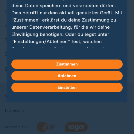
deine Daten speichern und verarbeiten dürfen.
Aktuelle Sendungs-Videos
Dies betrifft nur dein aktuell genutztes Gerät. Mit
"Zustimmen" erklärst du deine Zustimmung zu
ZDFheute Stories
unserer Datenverarbeitung, für die wir deine
Einwilligung benötigen. Oder du legst unter
Themen im Überblick
"Einstellungen/Ablehnen" fest, welchen
Zwecken du deine Zustimmung gibst und
ZDFheute Update
welchen nicht. Deine Datenschutzeinstellungen
kannst du jederzeit mit Wirkung für die Zukunft
Zustimmen
ZDFheute Apps
in deinen Einstellungen widerrufen oder ändern.
Ablehnen
Hier findest du das Impressum.
Einstellen
Weitere Informationen findest du in unserer
Nutzungsbedingungen
Datenschutz
Datenschutzeinstellungen
Datenschutzerklärung.
Impressum
Wechseln zu: