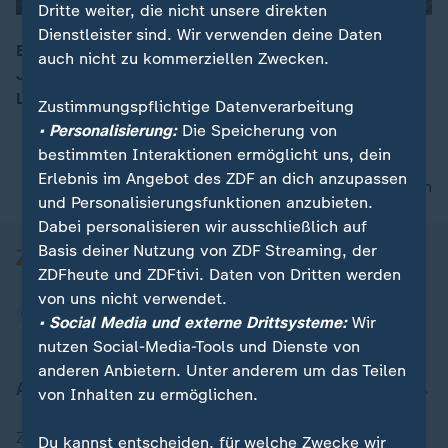
Dritte weiter, die nicht unsere direkten
Dienstleister sind. Wir verwenden deine Daten
Es ist Norwegens mysteriösester Kriminalfall: Vor 50
auch nicht zu kommerziellen Zwecken.
Jahren wurde im Eistal bei Bergen die verbrannte
00:15
Leiche einer Frau gefunden.
Zustimmungspflichtige Datenverarbeitung
• Personalisierung:
Die Speicherung von
bestimmten Interaktionen ermöglicht uns, dein
Erlebnis im Angebot des ZDF an dich anzupassen
nach oben
und Personalisierungsfunktionen anzubieten.
Dabei personalisieren wir ausschließlich auf
Basis deiner Nutzung von ZDF Streaming, der
ZDFheute und ZDFtivi. Daten von Dritten werden
von uns nicht verwendet.
• Social Media und externe Drittsysteme:
Wir
nutzen Social-Media-Tools und Dienste von
anderen Anbietern. Unter anderem um das Teilen
Aktuell bei ZDFheute
von Inhalten zu ermöglichen.
Zuletzt veröffentlicht
Du kannst entscheiden, für welche Zwecke wir