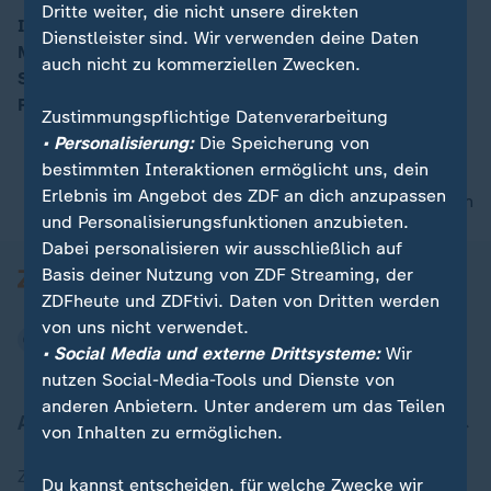
Dritte weiter, die nicht unsere direkten
Iran hat nach eigenen Angaben eine neue
Dienstleister sind. Wir verwenden deine Daten
Mittelstreckenrakete erfolgreich getestet. Das
00:05
auch nicht zu kommerziellen Zwecken.
Staatsfernsehen zeigte Bilder einer Rakete, die eine
Reichweite von 2.000 Kilometern haben soll.
Zustimmungspflichtige Datenverarbeitung
• Personalisierung:
Die Speicherung von
bestimmten Interaktionen ermöglicht uns, dein
Erlebnis im Angebot des ZDF an dich anzupassen
nach oben
und Personalisierungsfunktionen anzubieten.
Dabei personalisieren wir ausschließlich auf
Basis deiner Nutzung von ZDF Streaming, der
ZDFheute und ZDFtivi. Daten von Dritten werden
von uns nicht verwendet.
• Social Media und externe Drittsysteme:
Wir
nutzen Social-Media-Tools und Dienste von
anderen Anbietern. Unter anderem um das Teilen
Aktuell bei ZDFheute
von Inhalten zu ermöglichen.
Zuletzt veröffentlicht
Du kannst entscheiden, für welche Zwecke wir