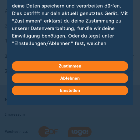
deine Daten speichern und verarbeiten dürfen.
Aktuelle Sendungs-Videos
Dies betrifft nur dein aktuell genutztes Gerät. Mit
"Zustimmen" erklärst du deine Zustimmung zu
ZDFheute Stories
unserer Datenverarbeitung, für die wir deine
Einwilligung benötigen. Oder du legst unter
Themen im Überblick
"Einstellungen/Ablehnen" fest, welchen
Zwecken du deine Zustimmung gibst und
ZDFheute Update
welchen nicht. Deine Datenschutzeinstellungen
kannst du jederzeit mit Wirkung für die Zukunft
Zustimmen
ZDFheute Apps
in deinen Einstellungen widerrufen oder ändern.
Ablehnen
Hier findest du das Impressum.
Einstellen
Weitere Informationen findest du in unserer
Nutzungsbedingungen
Datenschutz
Datenschutzeinstellungen
Datenschutzerklärung.
Impressum
Wechseln zu: