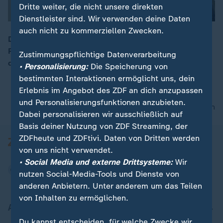
Dritte weiter, die nicht unsere direkten
Dienstleister sind. Wir verwenden deine Daten
auch nicht zu kommerziellen Zwecken.
Der französische Arzt Jean-Paul Hamon kritisiert
Frankreichs Umgang mit dem Coronavirus. Er beklagt,
Zustimmungspflichtige Datenverarbeitung
00:16
dass die Regierung Macron Hausärzte im Stich lasse.
• Personalisierung:
Die Speicherung von
bestimmten Interaktionen ermöglicht uns, dein
Erlebnis im Angebot des ZDF an dich anzupassen
und Personalisierungsfunktionen anzubieten.
nach oben
Dabei personalisieren wir ausschließlich auf
Basis deiner Nutzung von ZDF Streaming, der
ZDFheute und ZDFtivi. Daten von Dritten werden
von uns nicht verwendet.
• Social Media und externe Drittsysteme:
Wir
nutzen Social-Media-Tools und Dienste von
anderen Anbietern. Unter anderem um das Teilen
von Inhalten zu ermöglichen.
Aktuell bei ZDFheute
Du kannst entscheiden, für welche Zwecke wir