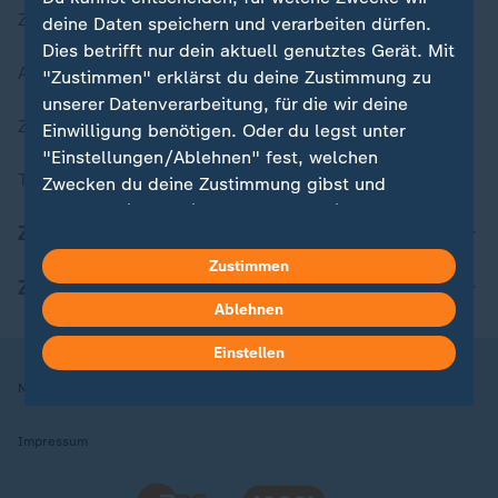
Zuletzt veröffentlicht
deine Daten speichern und verarbeiten dürfen.
Dies betrifft nur dein aktuell genutztes Gerät. Mit
Aktuelle Sendungs-Videos
"Zustimmen" erklärst du deine Zustimmung zu
unserer Datenverarbeitung, für die wir deine
ZDFheute Stories
Einwilligung benötigen. Oder du legst unter
"Einstellungen/Ablehnen" fest, welchen
Themen im Überblick
Zwecken du deine Zustimmung gibst und
welchen nicht. Deine Datenschutzeinstellungen
ZDFheute Update
kannst du jederzeit mit Wirkung für die Zukunft
in deinen Einstellungen widerrufen oder ändern.
Zustimmen
ZDFheute Apps
Ablehnen
Hier findest du das Impressum.
Weitere Informationen findest du in unserer
Einstellen
Datenschutzerklärung.
Nutzungsbedingungen
Datenschutz
Datenschutzeinstellungen
Impressum