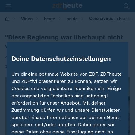
Coronavirus in Frankre
Video
heute
heute
"Diese Regierung war überhaupt nicht
vorbereitet"
Deine Datenschutzeinstellungen
von Andrea Maurer
|
06.03.2020 | 16:23
Um dir eine optimale Website von ZDF, ZDFheute
und ZDFtivi präsentieren zu können, setzen wir
Cookies und vergleichbare Techniken ein. Einige
der eingesetzten Techniken sind unbedingt
erforderlich für unser Angebot. Mit deiner
Zustimmung dürfen wir und unsere Dienstleister
darüber hinaus Informationen auf deinem Gerät
speichern und/oder abrufen. Dabei geben wir
deine Daten ohne deine Einwilligung nicht an