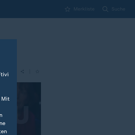
Merkliste
Suche
|
tivi
 Mit
n
ine
ten