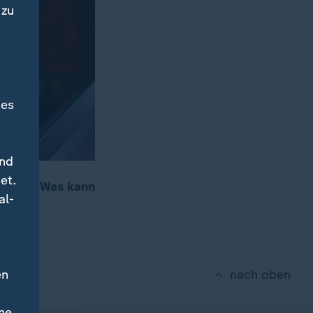
 zu
des
und
et.
st aus. Was kann
al-
r".
en
nach oben
ne