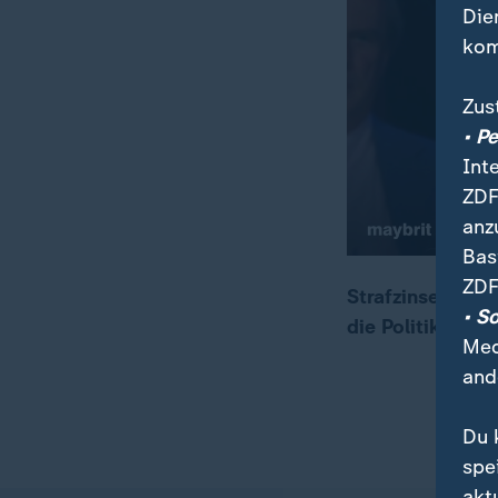
Die
kom
Zus
• P
Int
ZDF
anz
Bas
ZDF
Strafzinsen – d
• S
die Politik dage
00:05
02:27
Med
and
Du 
spe
akt