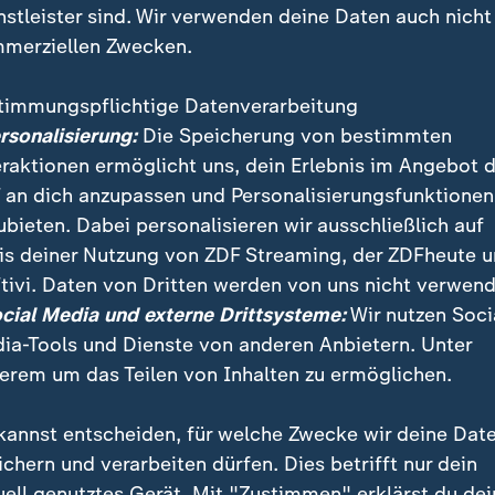
nstleister sind. Wir verwenden deine Daten auch nicht
merziellen Zwecken.
timmungspflichtige Datenverarbeitung
ersonalisierung:
Die Speicherung von bestimmten
eraktionen ermöglicht uns, dein Erlebnis im Angebot 
 an dich anzupassen und Personalisierungsfunktionen
ubieten. Dabei personalisieren wir ausschließlich auf
is deiner Nutzung von ZDF Streaming, der ZDFheute 
tivi. Daten von Dritten werden von uns nicht verwend
ieses Wort löst im Moment bei deutschen Sparern Ang
ocial Media und externe Drittsysteme:
Wir nutzen Soci
gen tun? Die Highlights der Debatte bei "maybrit illne
ia-Tools und Dienste von anderen Anbietern. Unter
erem um das Teilen von Inhalten zu ermöglichen.
kannst entscheiden, für welche Zwecke wir deine Dat
ichern und verarbeiten dürfen. Dies betrifft nur dein
uell genutztes Gerät. Mit "Zustimmen" erklärst du dei