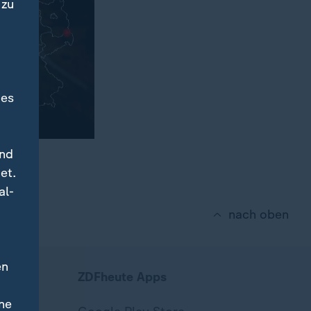
 zu
des
und
et.
al-
nach oben
en
ZDFheute Apps
ne