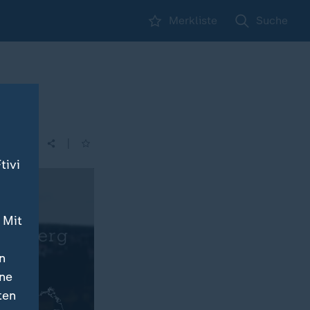
Merkliste
Suche
|
| 06:00
tivi
 Mit
n
ine
ten