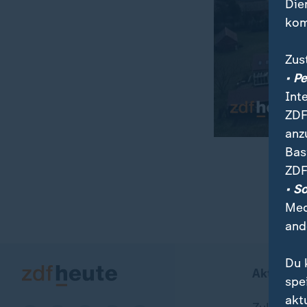
Die
kom
Zus
• P
Int
ZDF
anz
Bas
ZDF
00:15
09:29
• S
Med
and
Du 
Aktuell b
spe
akt