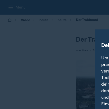
Menü
Der Trabimord
Video
heute
heute
Der Trabim
De
von Marco Lückenhaus
Um 
prä
ver
Tec
dei
dar
und
Ein