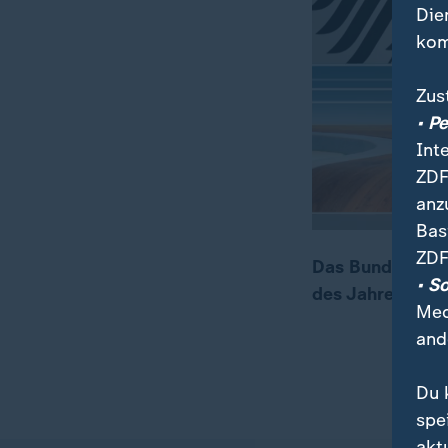
Die
kom
Zus
• P
Int
ZDF
anz
Bas
ZDF
Das Bundeskabin
• S
des Jahres 2019
00:06
00:20
Med
and
Du 
spe
akt