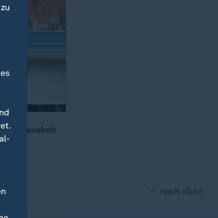
 zu
des
und
et.
r den Haushalt
al-
o vor.
en
nach oben
ne