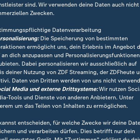
nstleister sind. Wir verwenden deine Daten auch nicht
merziellen Zwecken.
timmungspflichtige Datenverarbeitung
ersonalisierung:
Die Speicherung von bestimmten
eraktionen ermöglicht uns, dein Erlebnis im Angebot 
 an dich anzupassen und Personalisierungsfunktionen
ubieten. Dabei personalisieren wir ausschließlich auf
is deiner Nutzung von ZDF Streaming, der ZDFheute 
tivi. Daten von Dritten werden von uns nicht verwend
ett berät in einer Sondersitzung über den Entwurf fü
ocial Media und externe Drittsysteme:
Wir nutzen Soci
. Er sieht Ausgaben in Höhe von 356,8 Milliarden Eur
ia-Tools und Dienste von anderen Anbietern. Unter
erem um das Teilen von Inhalten zu ermöglichen.
kannst entscheiden, für welche Zwecke wir deine Dat
ichern und verarbeiten dürfen. Dies betrifft nur dein
uell genutztes Gerät. Mit "Zustimmen" erklärst du dei