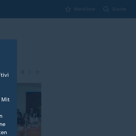
Merkliste
Suche
|
tivi
 Mit
n
ine
ten