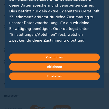
Zuletzt veröffentlicht
deine Daten speichern und verarbeiten dürfen.
Dies betrifft nur dein aktuell genutztes Gerät. Mit
Aktuelle Sendungs-Videos
"Zustimmen" erklärst du deine Zustimmung zu
unserer Datenverarbeitung, für die wir deine
ZDFheute Stories
Einwilligung benötigen. Oder du legst unter
"Einstellungen/Ablehnen" fest, welchen
Themen im Überblick
Zwecken du deine Zustimmung gibst und
welchen nicht. Deine Datenschutzeinstellungen
ZDFheute Update
kannst du jederzeit mit Wirkung für die Zukunft
Zustimmen
in deinen Einstellungen widerrufen oder ändern.
ZDFheute Apps
Ablehnen
Hier findest du das Impressum.
Weitere Informationen findest du in unserer
Einstellen
Datenschutzerklärung.
Nutzungsbedingungen
Datenschutz
Datenschutzeinstellungen
Impressum