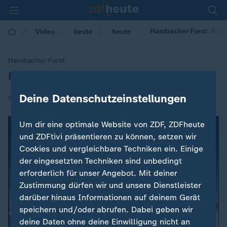
Hambacher Forst: Rodu
Video
heute
heute
Hambacher Forst
Rodung vorerst gestoppt
:
Deine Datenschutzeinstellungen
|
05.10.2018 | 12:53
Um dir eine optimale Website von ZDF, ZDFheute
und ZDFtivi präsentieren zu können, setzen wir
Cookies und vergleichbare Techniken ein. Einige
der eingesetzten Techniken sind unbedingt
erforderlich für unser Angebot. Mit deiner
Zustimmung dürfen wir und unsere Dienstleister
darüber hinaus Informationen auf deinem Gerät
speichern und/oder abrufen. Dabei geben wir
deine Daten ohne deine Einwilligung nicht an