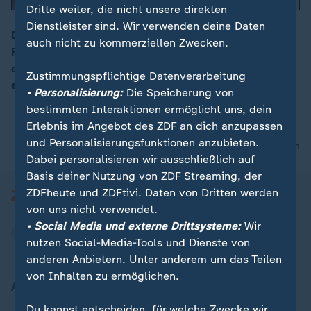
Dritte weiter, die nicht unsere direkten
Dienstleister sind. Wir verwenden deine Daten
Das Oberverwaltungsgericht Münster hat die geplante
auch nicht zu kommerziellen Zwecken.
Rodung im Hambacher Forst gestoppt. Erst muss über
00:11
eine Klage des BUND gegen den RWE-Betriebsplan
Zustimmungspflichtige Datenverarbeitung
entschieden werden.
• Personalisierung:
Die Speicherung von
bestimmten Interaktionen ermöglicht uns, dein
Erlebnis im Angebot des ZDF an dich anzupassen
und Personalisierungsfunktionen anzubieten.
nach oben
Dabei personalisieren wir ausschließlich auf
Basis deiner Nutzung von ZDF Streaming, der
ZDFheute und ZDFtivi. Daten von Dritten werden
von uns nicht verwendet.
• Social Media und externe Drittsysteme:
Wir
nutzen Social-Media-Tools und Dienste von
anderen Anbietern. Unter anderem um das Teilen
von Inhalten zu ermöglichen.
Aktuell bei ZDFheute
Du kannst entscheiden, für welche Zwecke wir