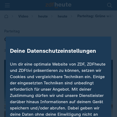
Parteitag: Grüne wähle
Video
heute
heute
Parteitag
Grüne wählen neue Parteispitze
:
Deine Datenschutzeinstellungen
|
27.01.2018 | 09:00
Um dir eine optimale Website von ZDF, ZDFheute
und ZDFtivi präsentieren zu können, setzen wir
Cookies und vergleichbare Techniken ein. Einige
der eingesetzten Techniken sind unbedingt
erforderlich für unser Angebot. Mit deiner
Zustimmung dürfen wir und unsere Dienstleister
darüber hinaus Informationen auf deinem Gerät
speichern und/oder abrufen. Dabei geben wir
deine Daten ohne deine Einwilligung nicht an