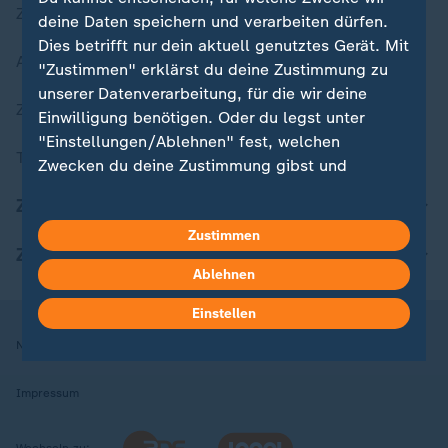
Zuletzt veröffentlicht
deine Daten speichern und verarbeiten dürfen.
Dies betrifft nur dein aktuell genutztes Gerät. Mit
Aktuelle Sendungs-Videos
"Zustimmen" erklärst du deine Zustimmung zu
unserer Datenverarbeitung, für die wir deine
ZDFheute Stories
Einwilligung benötigen. Oder du legst unter
"Einstellungen/Ablehnen" fest, welchen
Themen im Überblick
Zwecken du deine Zustimmung gibst und
welchen nicht. Deine Datenschutzeinstellungen
ZDFheute Update
kannst du jederzeit mit Wirkung für die Zukunft
Zustimmen
in deinen Einstellungen widerrufen oder ändern.
ZDFheute Apps
Ablehnen
Hier findest du das Impressum.
Weitere Informationen findest du in unserer
Einstellen
Datenschutzerklärung.
Nutzungsbedingungen
Datenschutz
Datenschutzeinstellungen
Impressum