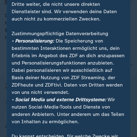
Dritte weiter, die nicht unsere direkten
Dienstleister sind. Wir verwenden deine Daten
Die Grünen wählen heute auf ihrem Parteitag in
auch nicht zu kommerziellen Zwecken.
Hannover eine neue Führungsspitze. Für das Amt des
00:06
Bundesvorsitzenden kandidiert der schleswig-
Zustimmungspflichtige Datenverarbeitung
holsteinische Umweltminister Habeck.
• Personalisierung:
Die Speicherung von
bestimmten Interaktionen ermöglicht uns, dein
Erlebnis im Angebot des ZDF an dich anzupassen
und Personalisierungsfunktionen anzubieten.
nach oben
Dabei personalisieren wir ausschließlich auf
Basis deiner Nutzung von ZDF Streaming, der
ZDFheute und ZDFtivi. Daten von Dritten werden
von uns nicht verwendet.
• Social Media und externe Drittsysteme:
Wir
nutzen Social-Media-Tools und Dienste von
anderen Anbietern. Unter anderem um das Teilen
von Inhalten zu ermöglichen.
Aktuell bei ZDFheute
Du kannst entscheiden, für welche Zwecke wir