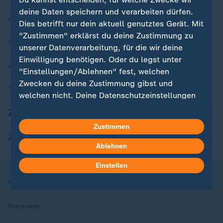
deine Daten speichern und verarbeiten dürfen.
Zuletzt veröffentlicht
Dies betrifft nur dein aktuell genutztes Gerät. Mit
"Zustimmen" erklärst du deine Zustimmung zu
Aktuelle Sendungs-Videos
unserer Datenverarbeitung, für die wir deine
Einwilligung benötigen. Oder du legst unter
ZDFheute Stories
"Einstellungen/Ablehnen" fest, welchen
Zwecken du deine Zustimmung gibst und
Themen im Überblick
welchen nicht. Deine Datenschutzeinstellungen
kannst du jederzeit mit Wirkung für die Zukunft
ZDFheute Update
in deinen Einstellungen widerrufen oder ändern.
Zustimmen
ZDFheute Apps
Hier findest du das Impressum.
Ablehnen
Weitere Informationen findest du in unserer
Einstellen
Datenschutzerklärung.
Nutzungsbedingungen
Datenschutz
Datenschutzeinstellungen
Impressum