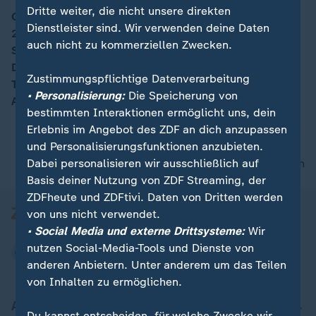
Dritte weiter, die nicht unsere direkten
Gänsehaut pur - auch drei Jahre danach: Am 13. Juli
Dienstleister sind. Wir verwenden deine Daten
2014 trifft Mario Götze nach Flanke von André
auch nicht zu kommerziellen Zwecken.
Schürrle zum 1:0 gegen Argentinien - und schießt
Deutschland so zum WM-Titel. Ob Deutschland den
Zustimmungspflichtige Datenverarbeitung
Titel verteidigen kann, sehen Sie nächstes Jahr live in
• Personalisierung:
Die Speicherung von
ARD und ZDF.
bestimmten Interaktionen ermöglicht uns, dein
Erlebnis im Angebot des ZDF an dich anzupassen
und Personalisierungsfunktionen anzubieten.
Dabei personalisieren wir ausschließlich auf
nach oben
Basis deiner Nutzung von ZDF Streaming, der
ZDFheute und ZDFtivi. Daten von Dritten werden
von uns nicht verwendet.
• Social Media und externe Drittsysteme:
Wir
nutzen Social-Media-Tools und Dienste von
anderen Anbietern. Unter anderem um das Teilen
von Inhalten zu ermöglichen.
Aktuell bei ZDFheute
Du kannst entscheiden, für welche Zwecke wir