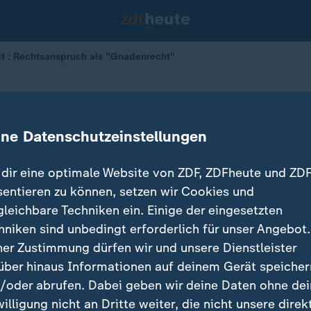
dt : Rechtsanspruch als "Gnadenrecht"
ardt (Grüne)
pruch als "Gnadenrecht"
ine Datenschutzeinstellungen
dir eine optimale Website von ZDF, ZDFheute und ZDF
sentieren zu können, setzen wir Cookies und
gleichbare Techniken ein. Einige der eingesetzten
hniken sind unbedingt erforderlich für unser Angebot.
ner Zustimmung dürfen wir und unsere Dienstleister
über hinaus Informationen auf deinem Gerät speicher
/oder abrufen. Dabei geben wir deine Daten ohne de
willigung nicht an Dritte weiter, die nicht unsere direk