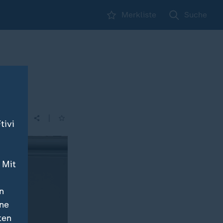
Merkliste
Suche
|
tivi
 Mit
n
ine
ten