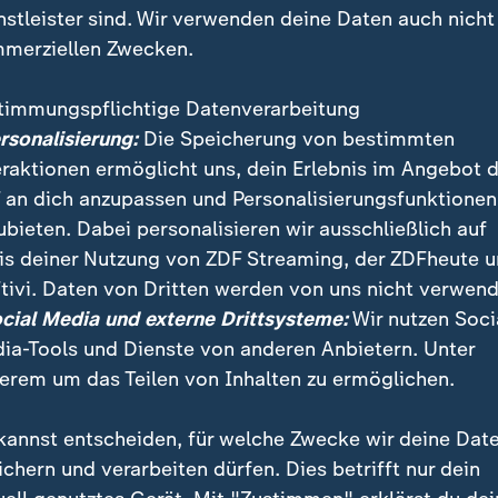
nstleister sind. Wir verwenden deine Daten auch nicht
merziellen Zwecken.
timmungspflichtige Datenverarbeitung
ersonalisierung:
Die Speicherung von bestimmten
eraktionen ermöglicht uns, dein Erlebnis im Angebot 
 an dich anzupassen und Personalisierungsfunktionen
ubieten. Dabei personalisieren wir ausschließlich auf
is deiner Nutzung von ZDF Streaming, der ZDFheute 
tivi. Daten von Dritten werden von uns nicht verwend
tionschefin Katrin Göring-Eckardt fordert einen Fami
ocial Media und externe Drittsysteme:
Wir nutzen Soci
ungen. Union und SPD machten in ihrem Entwurf aus
ia-Tools und Dienste von anderen Anbietern. Unter
 ein "Gnadenrecht".
erem um das Teilen von Inhalten zu ermöglichen.
kannst entscheiden, für welche Zwecke wir deine Dat
ichern und verarbeiten dürfen. Dies betrifft nur dein