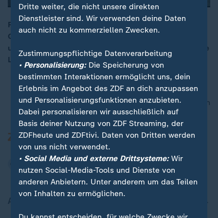
Dritte weiter, die nicht unsere direkten
Dienstleister sind. Wir verwenden deine Daten
Russland, Türkei und Iran sprechen bei einem
auch nicht zu kommerziellen Zwecken.
Gipfeltreffen in Ankara über die Zukunft Syriens. Trotz
00:08
unterschiedlicher Positionen strebe man eine politische
Zustimmungspflichtige Datenverarbeitung
Lösung an.
• Personalisierung:
Die Speicherung von
bestimmten Interaktionen ermöglicht uns, dein
Erlebnis im Angebot des ZDF an dich anzupassen
und Personalisierungsfunktionen anzubieten.
nach oben
Dabei personalisieren wir ausschließlich auf
Basis deiner Nutzung von ZDF Streaming, der
ZDFheute und ZDFtivi. Daten von Dritten werden
von uns nicht verwendet.
• Social Media und externe Drittsysteme:
Wir
nutzen Social-Media-Tools und Dienste von
anderen Anbietern. Unter anderem um das Teilen
von Inhalten zu ermöglichen.
Aktuell bei ZDFheute
Du kannst entscheiden, für welche Zwecke wir