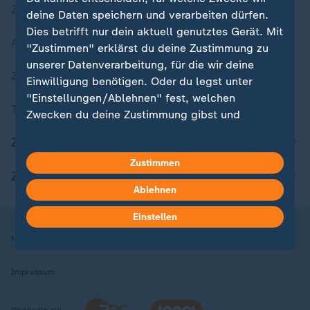
Zuletzt veröffentlicht
deine Daten speichern und verarbeiten dürfen.
Dies betrifft nur dein aktuell genutztes Gerät. Mit
Aktuelle Sendungs-Videos
"Zustimmen" erklärst du deine Zustimmung zu
unserer Datenverarbeitung, für die wir deine
ZDFheute Stories
Einwilligung benötigen. Oder du legst unter
"Einstellungen/Ablehnen" fest, welchen
Themen im Überblick
Zwecken du deine Zustimmung gibst und
welchen nicht. Deine Datenschutzeinstellungen
ZDFheute Update
kannst du jederzeit mit Wirkung für die Zukunft
Zustimmen
in deinen Einstellungen widerrufen oder ändern.
ZDFheute Apps
Ablehnen
Hier findest du das Impressum.
Weitere Informationen findest du in unserer
Einstellen
Datenschutzerklärung.
Nutzungsbedingungen
Datenschutz
Datenschutzeinstellungen
Impressum