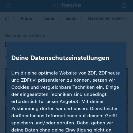
Gespräche in Ankara: D
Video
heute
heute
Gespräche in Ankara
Dreiergipfel zu Syrien-Krieg
:
Deine Datenschutzeinstellungen
|
04.04.2018 | 15:53
Um dir eine optimale Website von ZDF, ZDFheute
und ZDFtivi präsentieren zu können, setzen wir
Cookies und vergleichbare Techniken ein. Einige
der eingesetzten Techniken sind unbedingt
erforderlich für unser Angebot. Mit deiner
Zustimmung dürfen wir und unsere Dienstleister
darüber hinaus Informationen auf deinem Gerät
speichern und/oder abrufen. Dabei geben wir
deine Daten ohne deine Einwilligung nicht an