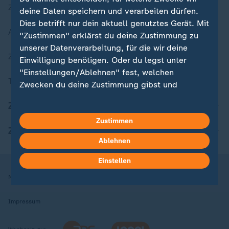
Zuletzt veröffentlicht
deine Daten speichern und verarbeiten dürfen.
Dies betrifft nur dein aktuell genutztes Gerät. Mit
Aktuelle Sendungs-Videos
"Zustimmen" erklärst du deine Zustimmung zu
unserer Datenverarbeitung, für die wir deine
ZDFheute Stories
Einwilligung benötigen. Oder du legst unter
"Einstellungen/Ablehnen" fest, welchen
Themen im Überblick
Zwecken du deine Zustimmung gibst und
welchen nicht. Deine Datenschutzeinstellungen
ZDFheute Update
kannst du jederzeit mit Wirkung für die Zukunft
in deinen Einstellungen widerrufen oder ändern.
Zustimmen
ZDFheute Apps
Ablehnen
Hier findest du das Impressum.
Weitere Informationen findest du in unserer
Einstellen
Datenschutzerklärung.
Nutzungsbedingungen
Datenschutz
Datenschutzeinstellungen
Impressum