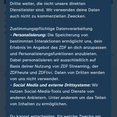
Dritte weiter, die nicht unsere direkten
Dienstleister sind. Wir verwenden deine Daten
30 Jahre nach der Friedlichen Revolution 1989 sagt
auch nicht zu kommerziellen Zwecken.
Joachim Gauck: "Wir haben uns damals gegenseitig
00:05
viel geschenkt. Es gebe nichts Größeres als ein Bürger
Zustimmungspflichtige Datenverarbeitung
zu sein.
• Personalisierung:
Die Speicherung von
bestimmten Interaktionen ermöglicht uns, dein
Erlebnis im Angebot des ZDF an dich anzupassen
und Personalisierungsfunktionen anzubieten.
nach oben
Dabei personalisieren wir ausschließlich auf
Basis deiner Nutzung von ZDF Streaming, der
ZDFheute und ZDFtivi. Daten von Dritten werden
von uns nicht verwendet.
• Social Media und externe Drittsysteme:
Wir
nutzen Social-Media-Tools und Dienste von
anderen Anbietern. Unter anderem um das Teilen
von Inhalten zu ermöglichen.
Aktuell bei ZDFheute
Du kannst entscheiden, für welche Zwecke wir