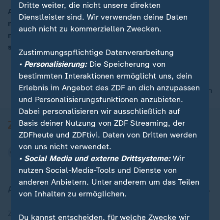
Dritte weiter, die nicht unsere direkten
Außenminister Gabriel hat der türkischen Regierung
Dienstleister sind. Wir verwenden deine Daten
mit einem Wahlkampfauftrittsverbot gedroht. Sie
auch nicht zu kommerziellen Zwecken.
müssten sich an die deutsche Rechtsordnung halten,
sagte er zum Spiegel.
Zustimmungspflichtige Datenverarbeitung
• Personalisierung:
Die Speicherung von
bestimmten Interaktionen ermöglicht uns, dein
Erlebnis im Angebot des ZDF an dich anzupassen
nach oben
und Personalisierungsfunktionen anzubieten.
Dabei personalisieren wir ausschließlich auf
Basis deiner Nutzung von ZDF Streaming, der
ZDFheute und ZDFtivi. Daten von Dritten werden
von uns nicht verwendet.
• Social Media und externe Drittsysteme:
Wir
nutzen Social-Media-Tools und Dienste von
anderen Anbietern. Unter anderem um das Teilen
Aktuell bei ZDFheute
von Inhalten zu ermöglichen.
Zuletzt veröffentlicht
Du kannst entscheiden, für welche Zwecke wir