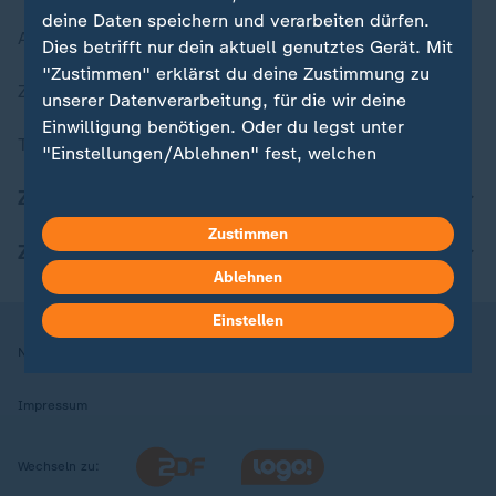
deine Daten speichern und verarbeiten dürfen.
Aktuelle Sendungs-Videos
Dies betrifft nur dein aktuell genutztes Gerät. Mit
"Zustimmen" erklärst du deine Zustimmung zu
ZDFheute Stories
unserer Datenverarbeitung, für die wir deine
Einwilligung benötigen. Oder du legst unter
Themen im Überblick
"Einstellungen/Ablehnen" fest, welchen
Zwecken du deine Zustimmung gibst und
ZDFheute Update
welchen nicht. Deine Datenschutzeinstellungen
kannst du jederzeit mit Wirkung für die Zukunft
Zustimmen
ZDFheute Apps
in deinen Einstellungen widerrufen oder ändern.
Ablehnen
Hier findest du das Impressum.
Einstellen
Weitere Informationen findest du in unserer
Nutzungsbedingungen
Datenschutz
Datenschutzeinstellungen
Datenschutzerklärung.
Impressum
Wechseln zu: