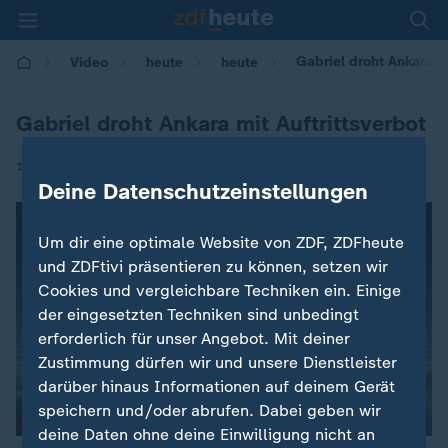
Gabriel droht Ankara mi
Video
heute
heute
Gabriel droht Ankara mit Auftrittsverbot
|
18.03.2017 | 11:58
Deine Datenschutzeinstellungen
Um dir eine optimale Website von ZDF, ZDFheute
und ZDFtivi präsentieren zu können, setzen wir
Cookies und vergleichbare Techniken ein. Einige
der eingesetzten Techniken sind unbedingt
erforderlich für unser Angebot. Mit deiner
Zustimmung dürfen wir und unsere Dienstleister
darüber hinaus Informationen auf deinem Gerät
speichern und/oder abrufen. Dabei geben wir
deine Daten ohne deine Einwilligung nicht an
00:04