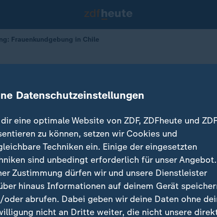
ng: Frauenkundgebung in Chile
erung
dgebung in Chile
ine Datenschutzeinstellungen
dir eine optimale Website von ZDF, ZDFheute und ZDF
sentieren zu können, setzen wir Cookies und
gleichbare Techniken ein. Einige der eingesetzten
hniken sind unbedingt erforderlich für unser Angebot.
ner Zustimmung dürfen wir und unsere Dienstleister
über hinaus Informationen auf deinem Gerät speicher
/oder abrufen. Dabei geben wir deine Daten ohne de
willigung nicht an Dritte weiter, die nicht unsere direk