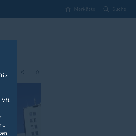
Merkliste
Suche
|
tivi
 Mit
n
ine
ten