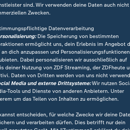
nstleister sind. Wir verwenden deine Daten auch nicht
merziellen Zwecken.
timmungspflichtige Datenverarbeitung
ersonalisierung:
Die Speicherung von bestimmten
eraktionen ermöglicht uns, dein Erlebnis im Angebot 
 an dich anzupassen und Personalisierungsfunktionen
ubieten. Dabei personalisieren wir ausschließlich auf
is deiner Nutzung von ZDF Streaming, der ZDFheute 
tivi. Daten von Dritten werden von uns nicht verwend
zehntausende Frauen gegen Diskriminierung und sexist
ocial Media und externe Drittsysteme:
Wir nutzen Soci
eit protestiert. Landesweit forderten sie Gleichbere
ia-Tools und Dienste von anderen Anbietern. Unter
erem um das Teilen von Inhalten zu ermöglichen.
kannst entscheiden, für welche Zwecke wir deine Dat
ichern und verarbeiten dürfen. Dies betrifft nur dein