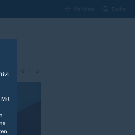
Merkliste
Suche
|
tivi
 Mit
n
ine
ten