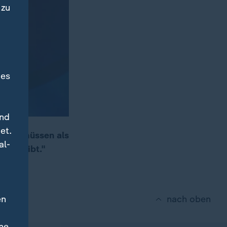
 zu
des
und
et.
 "Wir müssen als
al-
en bleibt."
en
nach oben
ne