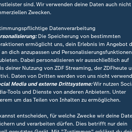
nstleister sind. Wir verwenden deine Daten auch nicht
merziellen Zwecken.
timmungspflichtige Datenverarbeitung
ersonalisierung:
Die Speicherung von bestimmten
eraktionen ermöglicht uns, dein Erlebnis im Angebot 
 an dich anzupassen und Personalisierungsfunktionen
ubieten. Dabei personalisieren wir ausschließlich auf
is deiner Nutzung von ZDF Streaming, der ZDFheute 
tivi. Daten von Dritten werden von uns nicht verwend
ratische Europa-Spitzenkandidat Frans Timmermans:
ocial Media und externe Drittsysteme:
Wir nutzen Soci
sorgen, dass dieses Nuklearabkommen aufrecht erhalt
ia-Tools und Dienste von anderen Anbietern. Unter
erem um das Teilen von Inhalten zu ermöglichen.
kannst entscheiden, für welche Zwecke wir deine Dat
ichern und verarbeiten dürfen. Dies betrifft nur dein
uell genutztes Gerät. Mit "Zustimmen" erklärst du dei