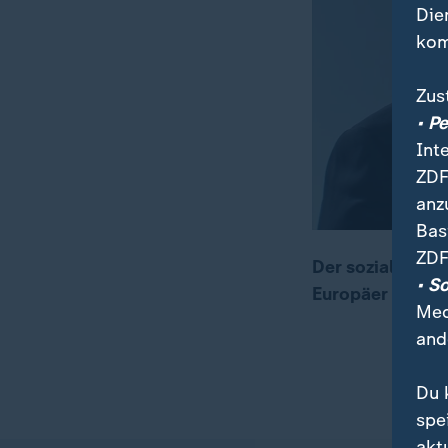
Die
kom
Zus
• P
Int
ZDF
anz
Bas
ZDF
Der sozialdemok
• S
Europäer dafür 
00:05
00:51
Med
and
Du 
spe
akt