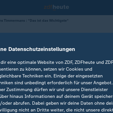
ns Timmermans : “Das ist das Wichtigste“
ran-Atomstreit
as Wichtigste"
ine Datenschutzeinstellungen
dir eine optimale Website von ZDF, ZDFheute und ZDF
sentieren zu können, setzen wir Cookies und
gleichbare Techniken ein. Einige der eingesetzten
hniken sind unbedingt erforderlich für unser Angebot.
ner Zustimmung dürfen wir und unsere Dienstleister
über hinaus Informationen auf deinem Gerät speicher
/oder abrufen. Dabei geben wir deine Daten ohne de
willigung nicht an Dritte weiter, die nicht unsere direk