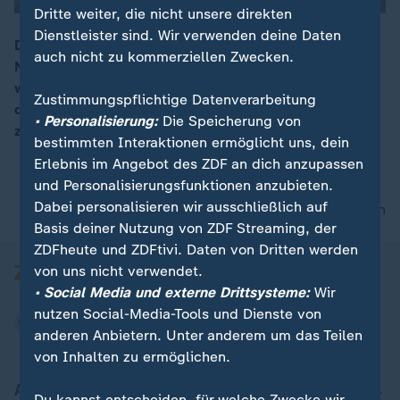
Dritte weiter, die nicht unsere direkten
Dienstleister sind. Wir verwenden deine Daten
Der Frachter „Glory Amsterdam“, der vor der
auch nicht zu kommerziellen Zwecken.
Nordseeinsel Langeoog auf Grund gelaufen war, ist
00:08
wieder frei. Schleppern ist es am Morgen gelungen,
Zustimmungspflichtige Datenverarbeitung
das Schiff unbeschadet wieder in tieferes Wasser zu
• Personalisierung:
Die Speicherung von
ziehen.
bestimmten Interaktionen ermöglicht uns, dein
Erlebnis im Angebot des ZDF an dich anzupassen
und Personalisierungsfunktionen anzubieten.
Dabei personalisieren wir ausschließlich auf
nach oben
Basis deiner Nutzung von ZDF Streaming, der
ZDFheute und ZDFtivi. Daten von Dritten werden
von uns nicht verwendet.
• Social Media und externe Drittsysteme:
Wir
nutzen Social-Media-Tools und Dienste von
anderen Anbietern. Unter anderem um das Teilen
von Inhalten zu ermöglichen.
Aktuell bei ZDFheute
Du kannst entscheiden, für welche Zwecke wir