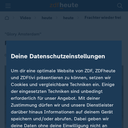
Frachter wieder frei
Video
heute
heute
"Glory Amsterdam"
Frachter wieder frei
:
|
Deine Datenschutzeinstellungen
02.11.2017 | 16:14
Um dir eine optimale Website von ZDF, ZDFheute
und ZDFtivi präsentieren zu können, setzen wir
Cookies und vergleichbare Techniken ein. Einige
der eingesetzten Techniken sind unbedingt
erforderlich für unser Angebot. Mit deiner
Zustimmung dürfen wir und unsere Dienstleister
darüber hinaus Informationen auf deinem Gerät
speichern und/oder abrufen. Dabei geben wir
deine Daten ohne deine Einwilligung nicht an