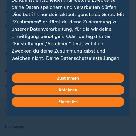
deine Daten speichern und verarbeiten dürfen.
Zuletzt veröffentlicht
Dies betrifft nur dein aktuell genutztes Gerät. Mit
"Zustimmen" erklärst du deine Zustimmung zu
Aktuelle Sendungs-Videos
unserer Datenverarbeitung, für die wir deine
Einwilligung benötigen. Oder du legst unter
ZDFheute Stories
"Einstellungen/Ablehnen" fest, welchen
Zwecken du deine Zustimmung gibst und
Themen im Überblick
welchen nicht. Deine Datenschutzeinstellungen
kannst du jederzeit mit Wirkung für die Zukunft
ZDFheute Update
in deinen Einstellungen widerrufen oder ändern.
Zustimmen
ZDFheute Apps
Hier findest du das Impressum.
Ablehnen
Weitere Informationen findest du in unserer
Datenschutzerklärung.
Einstellen
Nutzungsbedingungen
Datenschutz
Datenschutzeinstellungen
Impressum