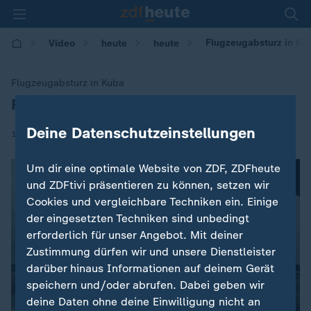
Flugzeugabsturz in Kub
Video
heute
heute
Flugzeugabsturz in Kuba
Flugzeugabsturz: Mehr als 100 Tote
:
Deine Datenschutzeinstellungen
|
19.05.2018 | 09:20
Um dir eine optimale Website von ZDF, ZDFheute
und ZDFtivi präsentieren zu können, setzen wir
Cookies und vergleichbare Techniken ein. Einige
der eingesetzten Techniken sind unbedingt
erforderlich für unser Angebot. Mit deiner
Zustimmung dürfen wir und unsere Dienstleister
darüber hinaus Informationen auf deinem Gerät
speichern und/oder abrufen. Dabei geben wir
deine Daten ohne deine Einwilligung nicht an