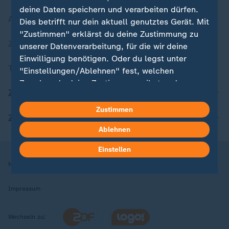
deine Daten speichern und verarbeiten dürfen.
Aktuelle Sendungs-Videos
Dies betrifft nur dein aktuell genutztes Gerät. Mit
"Zustimmen" erklärst du deine Zustimmung zu
ZDFheute Stories
unserer Datenverarbeitung, für die wir deine
Einwilligung benötigen. Oder du legst unter
Themen im Überblick
"Einstellungen/Ablehnen" fest, welchen
Zwecken du deine Zustimmung gibst und
ZDFheute Update
welchen nicht. Deine Datenschutzeinstellungen
kannst du jederzeit mit Wirkung für die Zukunft
Zustimmen
ZDFheute Apps
in deinen Einstellungen widerrufen oder ändern.
Ablehnen
Hier findest du das Impressum.
Einstellen
Weitere Informationen findest du in unserer
Nutzungsbedingungen
Datenschutz
Datenschutzeinstellungen
Datenschutzerklärung.
Impressum
Wechseln zu: