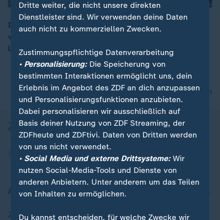
Dritte weiter, die nicht unsere direkten
Dienstleister sind. Wir verwenden deine Daten
In Kuba ist eine Boeing 737 kurz nach dem Start
auch nicht zu kommerziellen Zwecken.
verunglückt. Mehr als 100 Menschen kamen ums
00:06
Leben. Die Absturzursache ist noch unklar.
Zustimmungspflichtige Datenverarbeitung
• Personalisierung:
Die Speicherung von
bestimmten Interaktionen ermöglicht uns, dein
Erlebnis im Angebot des ZDF an dich anzupassen
nach oben
und Personalisierungsfunktionen anzubieten.
Dabei personalisieren wir ausschließlich auf
Basis deiner Nutzung von ZDF Streaming, der
ZDFheute und ZDFtivi. Daten von Dritten werden
von uns nicht verwendet.
• Social Media und externe Drittsysteme:
Wir
nutzen Social-Media-Tools und Dienste von
anderen Anbietern. Unter anderem um das Teilen
Aktuell bei ZDFheute
von Inhalten zu ermöglichen.
Zuletzt veröffentlicht
Du kannst entscheiden, für welche Zwecke wir