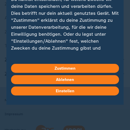
Zuletzt veröffentlicht
deine Daten speichern und verarbeiten dürfen.
Dies betrifft nur dein aktuell genutztes Gerät. Mit
Aktuelle Sendungs-Videos
"Zustimmen" erklärst du deine Zustimmung zu
unserer Datenverarbeitung, für die wir deine
ZDFheute Stories
Einwilligung benötigen. Oder du legst unter
"Einstellungen/Ablehnen" fest, welchen
Themen im Überblick
Zwecken du deine Zustimmung gibst und
welchen nicht. Deine Datenschutzeinstellungen
ZDFheute Update
kannst du jederzeit mit Wirkung für die Zukunft
Zustimmen
in deinen Einstellungen widerrufen oder ändern.
ZDFheute Apps
Ablehnen
Hier findest du das Impressum.
Weitere Informationen findest du in unserer
Einstellen
Datenschutzerklärung.
Nutzungsbedingungen
Datenschutz
Datenschutzeinstellungen
Impressum