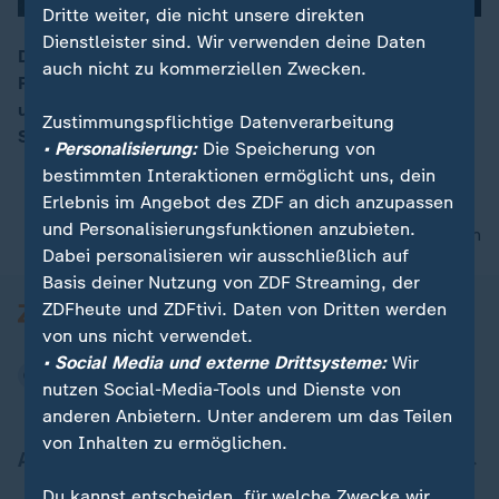
Dritte weiter, die nicht unsere direkten
Dienstleister sind. Wir verwenden deine Daten
Der Großteil der mehr als 600 Flüchtlinge auf dem
auch nicht zu kommerziellen Zwecken.
Rettungsschiff “Aquarius“ ist auf zwei andere Schiffe
umgestiegen. Alle drei sind nun unterwegs Richtung
Zustimmungspflichtige Datenverarbeitung
Spanien.
• Personalisierung:
Die Speicherung von
bestimmten Interaktionen ermöglicht uns, dein
Erlebnis im Angebot des ZDF an dich anzupassen
und Personalisierungsfunktionen anzubieten.
nach oben
Dabei personalisieren wir ausschließlich auf
Basis deiner Nutzung von ZDF Streaming, der
ZDFheute und ZDFtivi. Daten von Dritten werden
von uns nicht verwendet.
• Social Media und externe Drittsysteme:
Wir
nutzen Social-Media-Tools und Dienste von
anderen Anbietern. Unter anderem um das Teilen
von Inhalten zu ermöglichen.
Aktuell bei ZDFheute
Du kannst entscheiden, für welche Zwecke wir