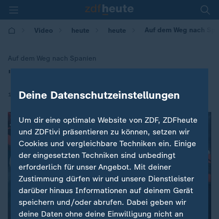
Auf dem Weg nach Span
Video
heute
heute
Auf dem Weg nach Spanien
"Aquarius"-Flüchtlinge umgestiegen
:
Deine Datenschutzeinstellungen
|
13.06.2018 | 07:10
Um dir eine optimale Website von ZDF, ZDFheute
und ZDFtivi präsentieren zu können, setzen wir
Cookies und vergleichbare Techniken ein. Einige
der eingesetzten Techniken sind unbedingt
erforderlich für unser Angebot. Mit deiner
Zustimmung dürfen wir und unsere Dienstleister
darüber hinaus Informationen auf deinem Gerät
speichern und/oder abrufen. Dabei geben wir
deine Daten ohne deine Einwilligung nicht an
00:04