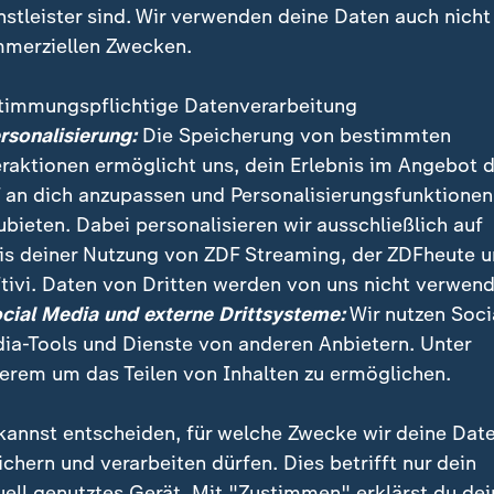
nstleister sind. Wir verwenden deine Daten auch nicht
merziellen Zwecken.
timmungspflichtige Datenverarbeitung
ersonalisierung:
Die Speicherung von bestimmten
eraktionen ermöglicht uns, dein Erlebnis im Angebot 
 an dich anzupassen und Personalisierungsfunktionen
ubieten. Dabei personalisieren wir ausschließlich auf
is deiner Nutzung von ZDF Streaming, der ZDFheute 
tivi. Daten von Dritten werden von uns nicht verwend
ine bessere Politik für Thüringen. Eine Zusammenarbei
ocial Media und externe Drittsysteme:
Wir nutzen Soci
-Bundesvorsitzende Christian Lindner kategorisch au
ia-Tools und Dienste von anderen Anbietern. Unter
erem um das Teilen von Inhalten zu ermöglichen.
kannst entscheiden, für welche Zwecke wir deine Dat
ichern und verarbeiten dürfen. Dies betrifft nur dein
uell genutztes Gerät. Mit "Zustimmen" erklärst du dei