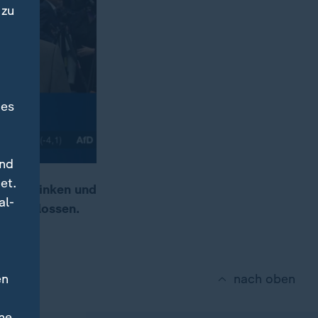
 zu
des
und
et.
t mit Linken und
al-
sgeschlossen.
en
nach oben
ne