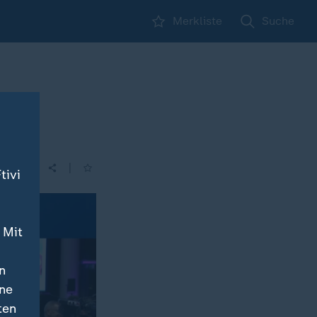
Merkliste
Suche
|
tivi
 Mit
n
ine
ten