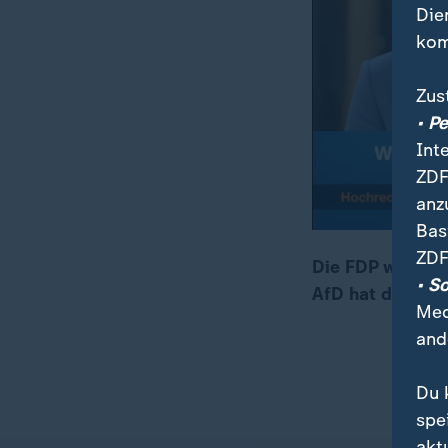
Die
kom
Zus
• P
Int
ZDF
anz
Bas
ZDF
Die FDP wolle e
• S
AfD hat der FDP
00:11
03:06
Med
and
Du 
spe
akt