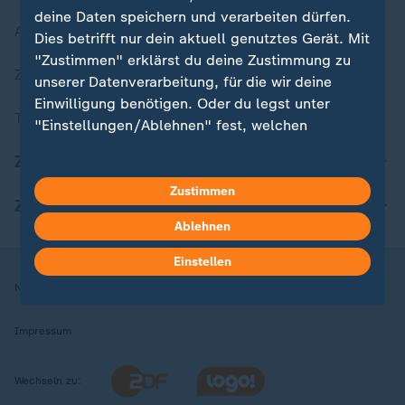
deine Daten speichern und verarbeiten dürfen.
Aktuelle Sendungs-Videos
Dies betrifft nur dein aktuell genutztes Gerät. Mit
"Zustimmen" erklärst du deine Zustimmung zu
ZDFheute Stories
unserer Datenverarbeitung, für die wir deine
Einwilligung benötigen. Oder du legst unter
Themen im Überblick
"Einstellungen/Ablehnen" fest, welchen
Zwecken du deine Zustimmung gibst und
ZDFheute Update
welchen nicht. Deine Datenschutzeinstellungen
kannst du jederzeit mit Wirkung für die Zukunft
Zustimmen
ZDFheute Apps
in deinen Einstellungen widerrufen oder ändern.
Ablehnen
Hier findest du das Impressum.
Einstellen
Weitere Informationen findest du in unserer
Nutzungsbedingungen
Datenschutz
Datenschutzeinstellungen
Datenschutzerklärung.
Impressum
Wechseln zu: