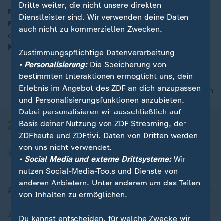
Dritte weiter, die nicht unsere direkten
Polen, Ungarn und Tschechien haben in der
Dienstleister sind. Wir verwenden deine Daten
Flüchtlingskrise gegen EU-Recht verstoßen – das hat
00:16
auch nicht zu kommerziellen Zwecken.
der Europäische Gerichtshof entschieden. Gunnar
Krüger über die Folgen des Urteils.
Zustimmungspflichtige Datenverarbeitung
• Personalisierung:
Die Speicherung von
bestimmten Interaktionen ermöglicht uns, dein
Erlebnis im Angebot des ZDF an dich anzupassen
nach oben
und Personalisierungsfunktionen anzubieten.
Dabei personalisieren wir ausschließlich auf
Basis deiner Nutzung von ZDF Streaming, der
ZDFheute und ZDFtivi. Daten von Dritten werden
von uns nicht verwendet.
• Social Media und externe Drittsysteme:
Wir
nutzen Social-Media-Tools und Dienste von
anderen Anbietern. Unter anderem um das Teilen
Aktuell bei ZDFheute
von Inhalten zu ermöglichen.
Zuletzt veröffentlicht
Du kannst entscheiden, für welche Zwecke wir