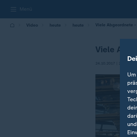
Menü
Viele Abgeordnete -
Video
heute
heute
Viele Abge
De
24.10.2017 | 21:45
Um 
prä
ver
Tec
dei
dar
und
Ein