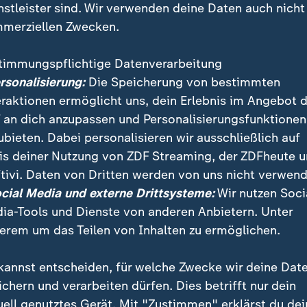
nstleister sind. Wir verwenden deine Daten auch nicht
merziellen Zwecken.
timmungspflichtige Datenverarbeitung
ersonalisierung:
Die Speicherung von bestimmten
eraktionen ermöglicht uns, dein Erlebnis im Angebot 
 an dich anzupassen und Personalisierungsfunktionen
ubieten. Dabei personalisieren wir ausschließlich auf
is deiner Nutzung von ZDF Streaming, der ZDFheute 
ag ist ein "Mammut-Bundestag": Sieben Parteien, 7
tivi. Daten von Dritten werden von uns nicht verwend
 Mal seit Langem sinkt der Frauenanteil wieder. Auf n
ocial Media und externe Drittsysteme:
Wir nutzen Soci
ia-Tools und Dienste von anderen Anbietern. Unter
erem um das Teilen von Inhalten zu ermöglichen.
kannst entscheiden, für welche Zwecke wir deine Dat
ichern und verarbeiten dürfen. Dies betrifft nur dein
uell genutztes Gerät. Mit "Zustimmen" erklärst du dei