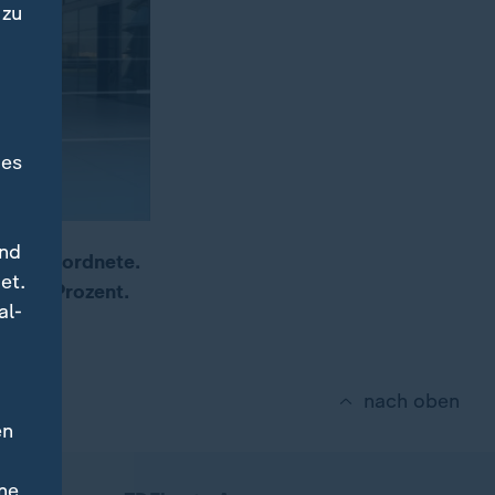
 zu
des
und
09 Abgeordnete.
et.
ur 31 Prozent.
al-
nach oben
en
ne