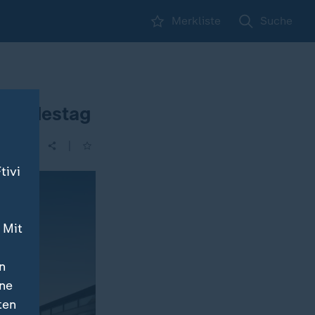
Merkliste
Suche
 Bundestag
|
tivi
 Mit
n
ine
ten