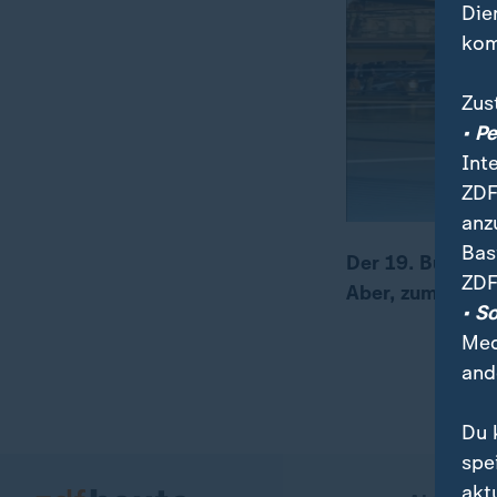
Die
kom
Zus
• P
Int
ZDF
anz
Bas
Der 19. Bundest
ZDF
Aber, zum ersten
00:05
00:49
• S
Med
and
Du 
spe
akt