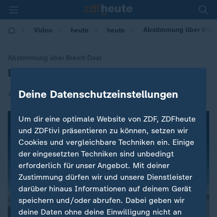
Abstimmung über Brexi
Video
heute
heute
Abstimmung über Brexit-Deal
Entscheidung im britischen Parlament
:
Deine Datenschutzeinstellungen
|
19.10.2019 | 08:41
Um dir eine optimale Website von ZDF, ZDFheute
und ZDFtivi präsentieren zu können, setzen wir
Cookies und vergleichbare Techniken ein. Einige
der eingesetzten Techniken sind unbedingt
erforderlich für unser Angebot. Mit deiner
Zustimmung dürfen wir und unsere Dienstleister
darüber hinaus Informationen auf deinem Gerät
speichern und/oder abrufen. Dabei geben wir
deine Daten ohne deine Einwilligung nicht an