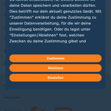
Zuletzt veröffentlicht
deine Daten speichern und verarbeiten dürfen.
Dies betrifft nur dein aktuell genutztes Gerät. Mit
Aktuelle Sendungs-Videos
"Zustimmen" erklärst du deine Zustimmung zu
unserer Datenverarbeitung, für die wir deine
ZDFheute Stories
Einwilligung benötigen. Oder du legst unter
"Einstellungen/Ablehnen" fest, welchen
Themen im Überblick
Zwecken du deine Zustimmung gibst und
welchen nicht. Deine Datenschutzeinstellungen
ZDFheute Update
kannst du jederzeit mit Wirkung für die Zukunft
Zustimmen
in deinen Einstellungen widerrufen oder ändern.
ZDFheute Apps
Ablehnen
Hier findest du das Impressum.
Weitere Informationen findest du in unserer
Einstellen
Datenschutzerklärung.
Nutzungsbedingungen
Datenschutz
Datenschutzeinstellungen
Impressum