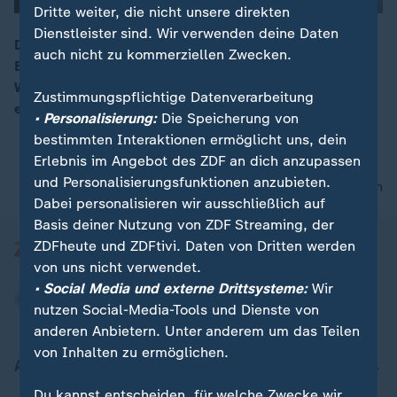
Dritte weiter, die nicht unsere direkten
Dienstleister sind. Wir verwenden deine Daten
00:05
Das britische Parlament soll heute über den neuen
auch nicht zu kommerziellen Zwecken.
Brexit-Vertrag abstimmen. Premier Johnson rührt die
Werbetrommel – seine konservative Partei hat keine
Zustimmungspflichtige Datenverarbeitung
eigene Mehrheit.
• Personalisierung:
Die Speicherung von
bestimmten Interaktionen ermöglicht uns, dein
Erlebnis im Angebot des ZDF an dich anzupassen
und Personalisierungsfunktionen anzubieten.
nach oben
Dabei personalisieren wir ausschließlich auf
Basis deiner Nutzung von ZDF Streaming, der
ZDFheute und ZDFtivi. Daten von Dritten werden
von uns nicht verwendet.
• Social Media und externe Drittsysteme:
Wir
nutzen Social-Media-Tools und Dienste von
anderen Anbietern. Unter anderem um das Teilen
von Inhalten zu ermöglichen.
Aktuell bei ZDFheute
Du kannst entscheiden, für welche Zwecke wir