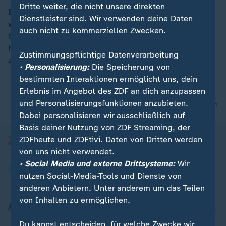
Dritte weiter, die nicht unsere direkten
In der Nacht ist das Antennen-Fernsehsignal DVB-T in
Dienstleister sind. Wir verwenden deine Daten
weiten Teilen Deutschlands abgeschaltet worden. Die
00:05
auch nicht zu kommerziellen Zwecken.
Sendeanlagen mit dem neuen DVB-T2-Standard für
HD-Qualität sollen bis zum Mittag in allen Regionen
Zustimmungspflichtige Datenverarbeitung
aktiv sein.
• Personalisierung:
Die Speicherung von
bestimmten Interaktionen ermöglicht uns, dein
Erlebnis im Angebot des ZDF an dich anzupassen
und Personalisierungsfunktionen anzubieten.
nach oben
Dabei personalisieren wir ausschließlich auf
Basis deiner Nutzung von ZDF Streaming, der
ZDFheute und ZDFtivi. Daten von Dritten werden
von uns nicht verwendet.
• Social Media und externe Drittsysteme:
Wir
nutzen Social-Media-Tools und Dienste von
anderen Anbietern. Unter anderem um das Teilen
von Inhalten zu ermöglichen.
Aktuell bei ZDFheute
Du kannst entscheiden, für welche Zwecke wir