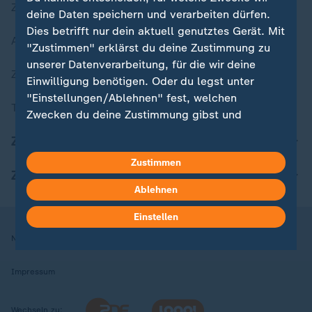
Zuletzt veröffentlicht
deine Daten speichern und verarbeiten dürfen.
Dies betrifft nur dein aktuell genutztes Gerät. Mit
Aktuelle Sendungs-Videos
"Zustimmen" erklärst du deine Zustimmung zu
unserer Datenverarbeitung, für die wir deine
ZDFheute Stories
Einwilligung benötigen. Oder du legst unter
"Einstellungen/Ablehnen" fest, welchen
Themen im Überblick
Zwecken du deine Zustimmung gibst und
welchen nicht. Deine Datenschutzeinstellungen
ZDFheute Update
kannst du jederzeit mit Wirkung für die Zukunft
Zustimmen
in deinen Einstellungen widerrufen oder ändern.
ZDFheute Apps
Ablehnen
Hier findest du das Impressum.
Weitere Informationen findest du in unserer
Einstellen
Datenschutzerklärung.
Nutzungsbedingungen
Datenschutz
Datenschutzeinstellungen
Impressum
Wechseln zu: