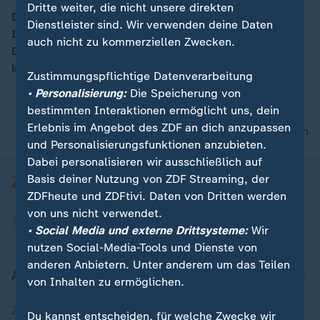
Dritte weiter, die nicht unsere direkten
Die überfüllten Flüchtlingslager auf den griechischen
Dienstleister sind. Wir verwenden deine Daten
Inseln müssen evakuiert werden. Das fordert Martin
00:15
auch nicht zu kommerziellen Zwecken.
Dutzmann, Bevollmächtigter der Evangelischen Kirche
in Deutschland.
Zustimmungspflichtige Datenverarbeitung
• Personalisierung:
Die Speicherung von
bestimmten Interaktionen ermöglicht uns, dein
Erlebnis im Angebot des ZDF an dich anzupassen
nach oben
und Personalisierungsfunktionen anzubieten.
Dabei personalisieren wir ausschließlich auf
Basis deiner Nutzung von ZDF Streaming, der
ZDFheute und ZDFtivi. Daten von Dritten werden
von uns nicht verwendet.
• Social Media und externe Drittsysteme:
Wir
nutzen Social-Media-Tools und Dienste von
anderen Anbietern. Unter anderem um das Teilen
Aktuell bei ZDFheute
von Inhalten zu ermöglichen.
Zuletzt veröffentlicht
Du kannst entscheiden, für welche Zwecke wir