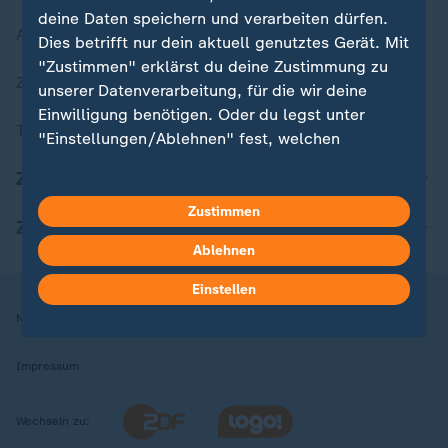
deine Daten speichern und verarbeiten dürfen.
Aktuelle Sendungs-Videos
Dies betrifft nur dein aktuell genutztes Gerät. Mit
"Zustimmen" erklärst du deine Zustimmung zu
ZDFheute Stories
unserer Datenverarbeitung, für die wir deine
Einwilligung benötigen. Oder du legst unter
Themen im Überblick
"Einstellungen/Ablehnen" fest, welchen
Zwecken du deine Zustimmung gibst und
ZDFheute Update
welchen nicht. Deine Datenschutzeinstellungen
kannst du jederzeit mit Wirkung für die Zukunft
Zustimmen
ZDFheute Apps
in deinen Einstellungen widerrufen oder ändern.
Ablehnen
Hier findest du das Impressum.
Einstellen
Weitere Informationen findest du in unserer
Nutzungsbedingungen
Datenschutz
Datenschutzeinstellungen
Datenschutzerklärung.
Impressum
Wechseln zu: